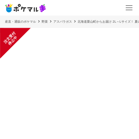
産直・通販のポケマル
野菜
アスパラガス
北海道栗山町からお届け 2L～Lサイズ！ 
注
文
受
付
停
止
中