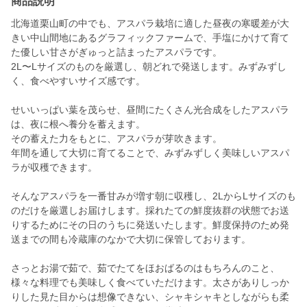
商品説明
北海道栗山町の中でも、アスパラ栽培に適した昼夜の寒暖差が大
きい中山間地にあるグラフィックファームで、手塩にかけて育て
た優しい甘さがぎゅっと詰まったアスパラです。
2L〜Lサイズのものを厳選し、朝どれで発送します。みずみずし
く、食べやすいサイズ感です。
せいいっぱい葉を茂らせ、昼間にたくさん光合成をしたアスパラ
は、夜に根へ養分を蓄えます。
その蓄えた力をもとに、アスパラが芽吹きます。
年間を通して大切に育てることで、みずみずしく美味しいアスパ
ラが収穫できます。
そんなアスパラを一番甘みが増す朝に収穫し、2LからLサイズのも
のだけを厳選しお届けします。採れたての鮮度抜群の状態でお送
りするためにその日のうちに発送いたします。鮮度保持のため発
送までの間も冷蔵庫のなかで大切に保管しております。
さっとお湯で茹で、茹でたてをほおばるのはもちろんのこと、
様々な料理でも美味しく食べていただけます。太さがありしっか
りした見た目からは想像できない、シャキシャキとしながらも柔