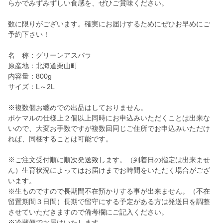
らかでみずみずしい食感を、ぜひご賞味ください。
数に限りがございます。確実にお届けするためにぜひお早めにご
予約下さい！
名 称：グリーンアスパラ
原産地：北海道栗山町
内容量：800g
サイズ：L～2L
※複数個お纏めでの出品はしておりません。
ポケマルの仕様上２個以上同時にお申込みいただくことは出来な
いので、大変お手数ですが複数回同じご住所でお申込みいただけ
れば、同梱することは可能です。
※ご注文受付順に順次発送致します。（到着日の指定は出来ませ
ん）生育状況によってはお届けまでお時間をいただく場合がござ
います。
※生ものですので長期間不在預かりする事が出来ません。（不在
留置期間３日間）長期で留守にする予定がある方は発送日を調整
させていただきますので備考欄にご記入ください。
※冷蔵便でお届けいたします。