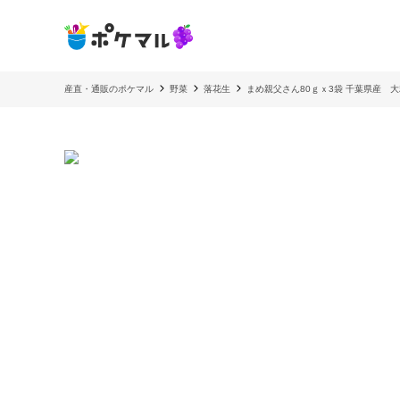
産直・通販のポケマル
野菜
落花生
まめ親父さん80ｇｘ3袋 千葉県産 大