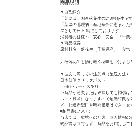
商品説明
▼自己紹介
千葉県は、国産落花生の約8割を生産
千葉県の地理的・産地条件に恵まれた
屋として日々 精進しております。
消費者の皆様へ、安心・安全 『千葉
▼商品概要
原材料名 落花生（千葉県産） 食塩
大粒落花生を揚げ軽く塩味をつけま
▼注文に際しての注意点（配送方法）
日本郵便クリックポスト
•追跡サービスあり
※商品が紛失または破損しても補償は
ポスト投函になりますので配達時間を
※ 配達希望日や時間指定はできませ
■納品書について
当店では、環境への配慮、個人情報の
納品書は同封せず、商品をお届けして