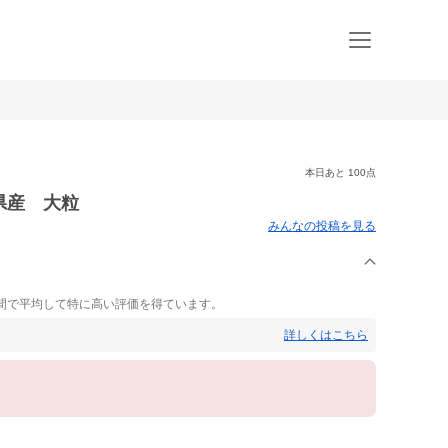
本日あと 100点
県産 大粒
みんなの投稿を見る
ま
間で平均して特に高い評価を得ています。
詳しくはこちら