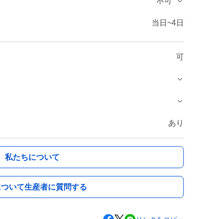
不可
当日~4日
可
あり
私たちについて
について生産者に質問する