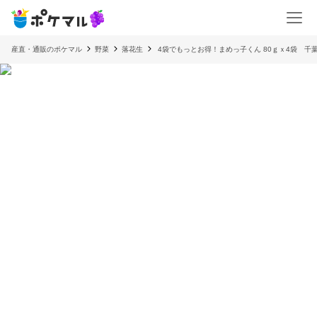
産直・通販のポケマル
野菜
落花生
4袋でもっとお得！まめっ子くん 80ｇｘ4袋 千