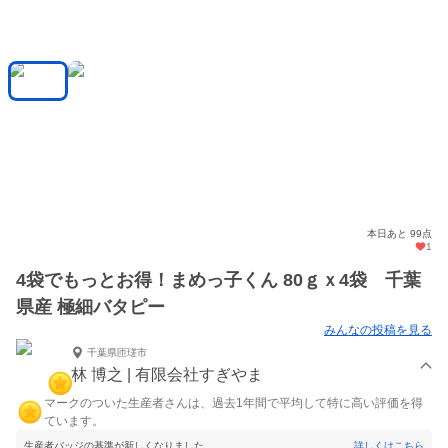
本日あと 99点
1
4袋でもっとお得！まめっ子くん 80ｇｘ4袋 千葉
県産 極細バタピー
みんなの投稿を見る
千葉県匝瑳市
林 博之 | 有限会社すぎやま
マークのついた生産者さんは、過去1年間で平均して特に高い評価を得
ています。
生産者バッジの基準が新しくなりました。
詳しくはこちら