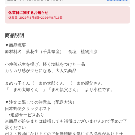
休業日に関するお知らせ
休業日: 2026年8月8日~2026年8月16日
商品説明
▼商品概要
原材料名 落花生（千葉県産） 食塩 植物油脂
小粒落花生を揚げ、軽く塩味をつけた一品
カリカリ感がクセになる、大人気商品
まめっ子くん〈 まめ太郎くん 〈 まめ親父さん
『 まめ太郎くん 』『まめ親父さん』 より小粒です。
▼注文に際しての注意点（配送方法）
日本郵便クリックポスト
•追跡サービスあり
※商品が紛失または破損しても補償はございませんので予めご了
承ください.
ポスト投函になりますので配達時間を気にする必要がありませ