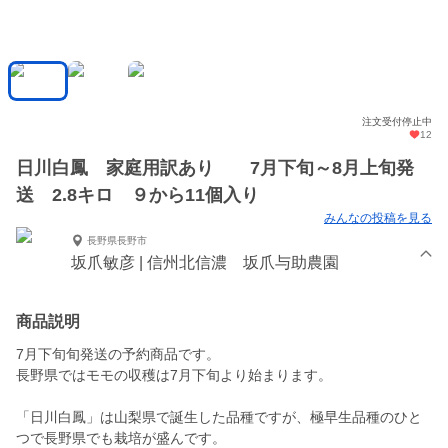
注文受付停止中
12
日川白鳳 家庭用訳あり 7月下旬～8月上旬発
送 2.8キロ ９から11個入り
みんなの投稿を見る
長野県長野市
坂爪敏彦 | 信州北信濃 坂爪与助農園
商品説明
7月下旬旬発送の予約商品です。
長野県ではモモの収穫は7月下旬より始まります。
「日川白鳳」は山梨県で誕生した品種ですが、極早生品種のひと
つで長野県でも栽培が盛んです。