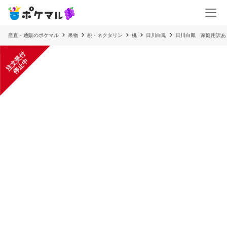
産直・通販のポケマル
果物
桃・ネクタリン
桃
日川白鳳
日川白鳳 家庭用訳あ
注
文
受
付
停
止
中