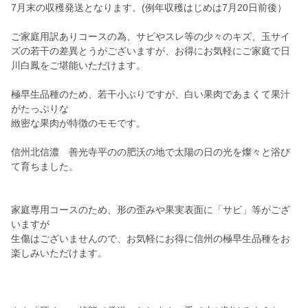
7月末の収穫発送となります。(例年収穫はじめは7月20日前後）
ご家庭用訳ありコースの為、サビやスレ等の少々のキズ、玉サイ
ズの若干の差異とうがございますが、お得にお気軽にご家庭で日
川白鳳をご堪能いただけます。
極早生品種のため、若干小ぶりですが、白い果肉であまくて果汁
がたっぷりな
緻密な果肉が特徴のモモです。
信州北信濃 善光寺平のの肥沃の地で太陽の日の光を燦々と浴び
て育ちました。
家庭専用コースのため、形の歪みや果実表面に「サビ」等がござ
いますが
生傷はございませんので、お気軽にお得に信州の極早生品種をお
楽しみいただけます。