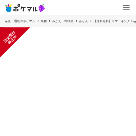
産直・通販のポケマル
果物
みかん・柑橘類
みかん
【送料無料】サマーキング 4k
注
文
受
付
停
止
中