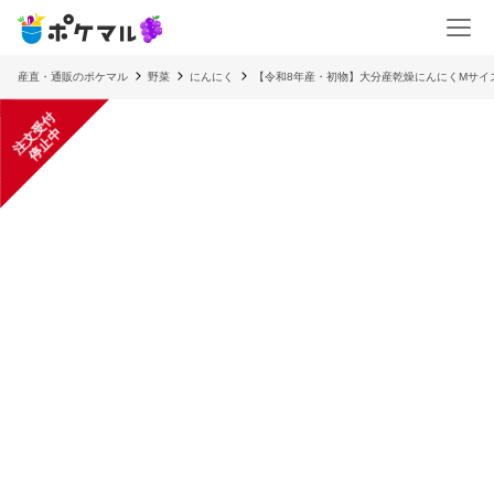
産直・通販のポケマル
野菜
にんにく
【令和8年産・初物】大分産乾燥にんにくMサイ
注
文
受
付
停
止
中