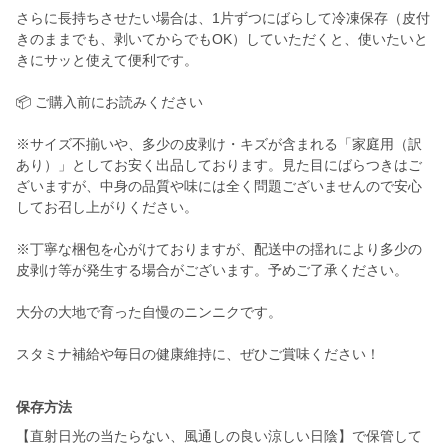
さらに長持ちさせたい場合は、1片ずつにばらして冷凍保存（皮付
きのままでも、剥いてからでもOK）していただくと、使いたいと
きにサッと使えて便利です。
📦 ご購入前にお読みください
※サイズ不揃いや、多少の皮剥け・キズが含まれる「家庭用（訳
あり）」としてお安く出品しております。見た目にばらつきはご
ざいますが、中身の品質や味には全く問題ございませんので安心
してお召し上がりください。
※丁寧な梱包を心がけておりますが、配送中の揺れにより多少の
皮剥け等が発生する場合がございます。予めご了承ください。
大分の大地で育った自慢のニンニクです。
スタミナ補給や毎日の健康維持に、ぜひご賞味ください！
保存方法
【直射日光の当たらない、風通しの良い涼しい日陰】で保管して