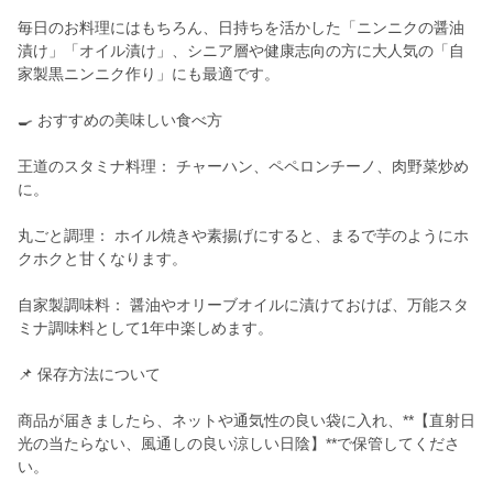
毎日のお料理にはもちろん、日持ちを活かした「ニンニクの醤油
漬け」「オイル漬け」、シニア層や健康志向の方に大人気の「自
家製黒ニンニク作り」にも最適です。
🍳 おすすめの美味しい食べ方
王道のスタミナ料理： チャーハン、ペペロンチーノ、肉野菜炒め
に。
丸ごと調理： ホイル焼きや素揚げにすると、まるで芋のようにホ
クホクと甘くなります。
自家製調味料： 醤油やオリーブオイルに漬けておけば、万能スタ
ミナ調味料として1年中楽しめます。
📌 保存方法について
商品が届きましたら、ネットや通気性の良い袋に入れ、**【直射日
光の当たらない、風通しの良い涼しい日陰】**で保管してくださ
い。