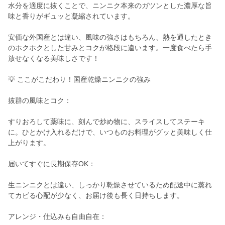
水分を適度に抜くことで、ニンニク本来のガツンとした濃厚な旨
味と香りがギュッと凝縮されています。
安価な外国産とは違い、風味の強さはもちろん、熱を通したとき
のホクホクとした甘みとコクが格段に違います。一度食べたら手
放せなくなる美味しさです！
💡 ここがこだわり！国産乾燥ニンニクの強み
抜群の風味とコク：
すりおろして薬味に、刻んで炒め物に、スライスしてステーキ
に。ひとかけ入れるだけで、いつものお料理がグッと美味しく仕
上がります。
届いてすぐに長期保存OK：
生ニンニクとは違い、しっかり乾燥させているため配送中に蒸れ
てカビる心配が少なく、お届け後も長く日持ちします。
アレンジ・仕込みも自由自在：