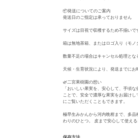
📦発送についてのご案内
発送日のご指定は承っておりません
サイズは目視で収穫するため不揃いで
箱は無地茶箱、またはロゴ入り（モノ
数量不足の場合はキャンセル処理とな
天候・生育状況により、発送までにお
🌿二宮果樹園の想い
「おいしい果実を、安心して、手頃な
ことで、安全で濃厚な果実をお届けして
にご覧いただくこともできます。
極早生みかんから河内晩柑まで、多品
わりのひとつ。 皮まで安心して使え
保存方法