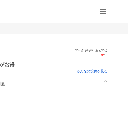
20人が予約中 | あと30点
16
約がお得
みんなの投稿を見る
樹園