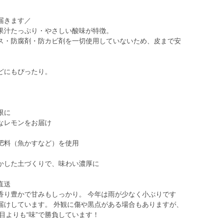
届きます／
果汁たっぷり・やさしい酸味が特徴。
ス・防腐剤・防カビ剤を一切使用していないため、皮まで安
どにもぴったり。
限に
なレモンをお届け
肥料（魚かすなど）を使用
かした土づくりで、味わい濃厚に
直送
香り豊かで甘みもしっかり。 今年は雨が少なく小ぶりです
届けしています。 外観に傷や黒点がある場合もありますが、
目よりも“味”で勝負しています！