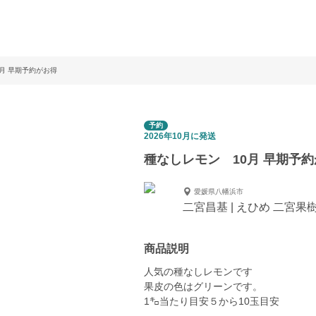
月 早期予約がお得
予約
2026年10月に発送
種なしレモン 10月 早期予
愛媛県八幡浜市
二宮昌基 | えひめ 二宮果
商品説明
人気の種なしレモンです
果皮の色はグリーンです。
1㌔当たり目安５から10玉目安