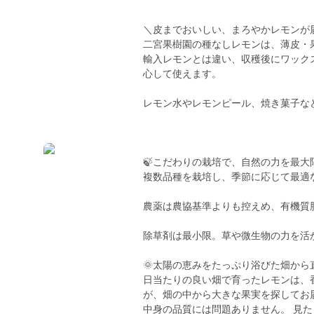
＼皮までおいしい、まろやかレモンが
二宮果樹園の種なしレモンは、薄皮・
輸入レモンとは違い、収穫後にワック
心して使えます。
レモン水やレモンピール、焼き菓子な
🍃こだわりの栽培で、自然の力を最大
複数品種を栽培し、季節に応じて最適
農薬は農協基準よりも控えめ、有機質
除草剤は最小限。草や微生物の力を活
🌞太陽の恵みをたっぷり浴びた畑から
日当たりの良い畑で育ったレモンは、
が、畑の中から大きな果実を探してお
中身の品質には問題ありません。 見た