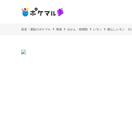
産直・通販のポケマル
果物
みかん・柑橘類
レモン
種なしレモン 10