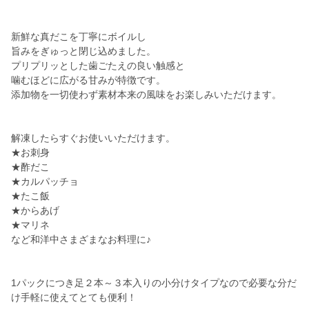
新鮮な真だこを丁寧にボイルし
旨みをぎゅっと閉じ込めました。
プリプリッとした歯ごたえの良い触感と
噛むほどに広がる甘みが特徴です。
添加物を一切使わず素材本来の風味をお楽しみいただけます。
解凍したらすぐお使いいただけます。
★お刺身
★酢だこ
★カルパッチョ
★たこ飯
★からあげ
★マリネ
など和洋中さまざまなお料理に♪
1パックにつき足２本～３本入りの小分けタイプなので必要な分だ