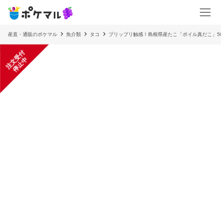
産直・通販のポケマル
魚介類
タコ
プリップリ触感！島根県産たこ「ボイル真だこ」50
注
文
受
付
停
止
中