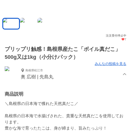
注文受付停止中
7
プリップリ触感！島根県産たこ「ボイル真だこ」
500g又は1kg（小分けパック）
みんなの投稿を見る
島根県松江市
奥 広樹 | 先島丸
商品説明
＼島根県の日本海で獲れた天然真だこ／
島根県の日本海で水揚げされた、貴重な天然真だこを使用してお
ります。
豊かな海で育ったたこは、身が締まり、旨みたっぷり！