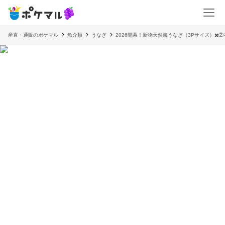
産直・通販のポケマル
魚介類
うなぎ
2026開幕！新物天然海うなぎ（3Pサイズ）✖️