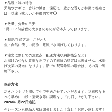
▼品種・味の特徴
天然ウナギは、旨味の濃さ、歯応え、豊かな香りが特徴で養殖と
は一味違う味わいが特徴的です⭕️
▼数量、分量の目安
1尾300g前後程の大きさのものが②本入っております。
▼栽培/生産方法、こだわり
魚・自然に優しい筒漁、篭漁で水揚げしております。
▼注文に際しての注意点（配送方法や納期指定など）
水揚げの少ない貴重な魚ですので着日の指定は出来ません。水揚
げ次第の発送になります。活での配送希望の場合は、その旨ご連
絡下さい。
保存方法
活きたウナギを開いて生で発送させていただきます。到着後なる
べく早めに白焼・蒲焼き等に調理をしてお召し上がり下さい。
2026年6月22日追記
今シーズンも絶品天然鰻開幕しました！宜しくお願い致します！