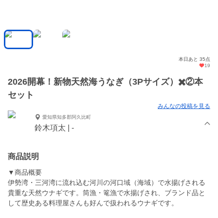
本日あと 35点
19
2026開幕！新物天然海うなぎ（3Pサイズ）✖️②本
セット
みんなの投稿を見る
愛知県知多郡阿久比町
鈴木項太 | -
商品説明
▼商品概要
伊勢湾・三河湾に流れ込む河川の河口域（海域）で水揚げされる
貴重な天然ウナギです。筒漁・篭漁で水揚げされ、ブランド品と
して歴史ある料理屋さんも好んで扱われるウナギです。