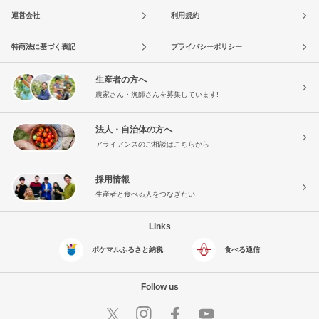
運営会社
利用規約
特商法に基づく表記
プライバシーポリシー
生産者の方へ
農家さん・漁師さんを募集しています!
法人・自治体の方へ
アライアンスのご相談はこちらから
採用情報
生産者と食べる人をつなぎたい
Links
ポケマルふるさと納税
食べる通信
Follow us