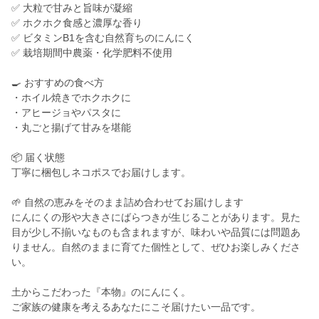
✅ 大粒で甘みと旨味が凝縮
✅ ホクホク食感と濃厚な香り
✅ ビタミンB1を含む自然育ちのにんにく
✅ 栽培期間中農薬・化学肥料不使用
🍳 おすすめの食べ方
・ホイル焼きでホクホクに
・アヒージョやパスタに
・丸ごと揚げて甘みを堪能
📦 届く状態
丁寧に梱包しネコポスでお届けします。
🌱 自然の恵みをそのまま詰め合わせてお届けします
にんにくの形や大きさにばらつきが生じることがあります。見た
目が少し不揃いなものも含まれますが、味わいや品質には問題あ
りません。自然のままに育てた個性として、ぜひお楽しみくださ
い。
土からこだわった『本物』のにんにく。
ご家族の健康を考えるあなたにこそ届けたい一品です。