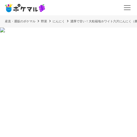
産直・通販のポケマル
野菜
にんにく
濃厚で甘い！大粒福地ホワイト六片にんにく（