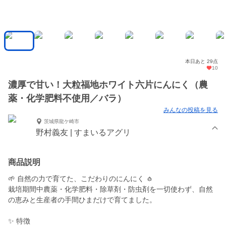
本日あと 29点
10
濃厚で甘い！大粒福地ホワイト六片にんにく（農
薬・化学肥料不使用／バラ）
みんなの投稿を見る
茨城県龍ケ崎市
野村義友 | すまいるアグリ
商品説明
🌱 自然の力で育てた、こだわりのにんにく 🧄
栽培期間中農薬・化学肥料・除草剤・防虫剤を一切使わず、自然
の恵みと生産者の手間ひまだけで育てました。
✨ 特徴