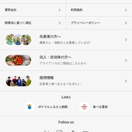
運営会社
利用規約
特商法に基づく表記
プライバシーポリシー
生産者の方へ
農家さん・漁師さんを募集しています!
法人・自治体の方へ
アライアンスのご相談はこちらから
採用情報
生産者と食べる人をつなぎたい
Links
ポケマルふるさと納税
食べる通信
Follow us