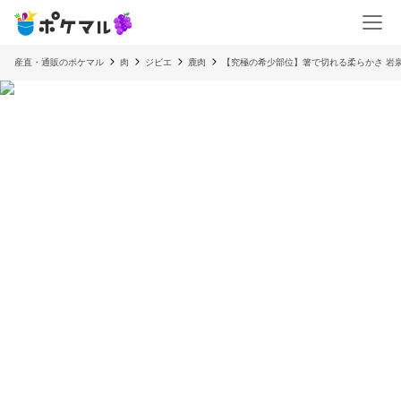
産直・通販のポケマル
肉
ジビエ
鹿肉
【究極の希少部位】箸で切れる柔らかさ 岩泉ジ