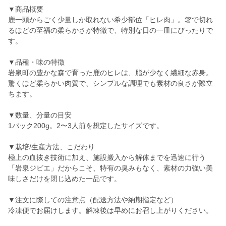
▼商品概要
鹿一頭からごく少量しか取れない希少部位「ヒレ肉」。箸で切れ
るほどの至福の柔らかさが特徴で、特別な日の一皿にぴったりで
す。
▼品種・味の特徴
岩泉町の豊かな森で育った鹿のヒレは、脂が少なく繊細な赤身。
驚くほど柔らかい肉質で、シンプルな調理でも素材の良さが際立
ちます。
▼数量、分量の目安
1パック200g。2〜3人前を想定したサイズです。
▼栽培/生産方法、こだわり
極上の血抜き技術に加え、施設搬入から解体までを迅速に行う
「岩泉ジビエ」だからこそ、特有の臭みもなく、素材の力強い美
味しさだけを閉じ込めた一品です。
▼注文に際しての注意点（配送方法や納期指定など）
冷凍便でお届けします。解凍後は早めにお召し上がりください。