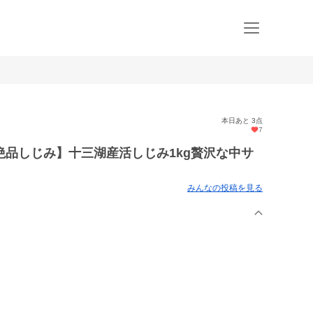
本日あと 3点
7
品しじみ】十三湖産活しじみ1kg贅沢な中サ
みんなの投稿を見る