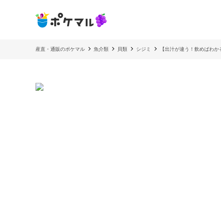
産直・通販のポケマル
魚介類
貝類
シジミ
【出汁が違う！飲めばわか