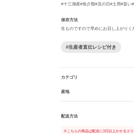
#十三湖産#魚介類#丑の日#土用#旨い
保存方法
生ものですので早めにお召し上がりく
#生産者直伝レシピ付き
カテゴリ
産地
配送方法
※こちらの商品は配送に3日以上かかるエ