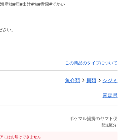
#海産物#貝#出汁#旬#青森#でかい
ださい。
この商品のタイプについて
魚介類
貝類
シジミ
青森県
ポケマル提携のヤマト便
配送区分:
リアにはお届けできません