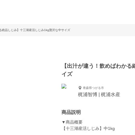
る絶品しじみ】十三湖産活しじみ1kg贅沢な中サイズ
【出汁が違う！飲めばわかる絶
イズ
青森県つがる市
梶浦智博 | 梶浦水産
商品説明
▼商品概要
【十三湖産活しじみ】中1kg