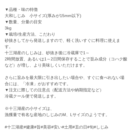
▼品種・味の特徴
大和しじみ 小サイズ(厚みが15mm以下)
▼数量、分量の目安
3kg
▼栽培/生産方法、こだわり
砂抜きしてから発送しますので、軽く洗いすぐに料理に使えま
す。
十三湖産のしじみは、砂抜き後に冷蔵庫で1～
2時間放置、あるいは1～2日間保存することで旨み成分（コハク酸
など）が増し、より美味しくいただけます。
さらに旨みを最大限に引き出したい場合や、すぐに食べれない場
合には、「冷凍」がおすすめです。
▼注文に際しての注意点（配送方法や納期指定など）
冷蔵クール便で発送します。
※十三湖産の小サイズは、
漁獲量で有名な産地のしじみのM、Lサイズのようです。
#十三湖産#健康#旨#美容#安い#土用#丑の日#旬#しじみ