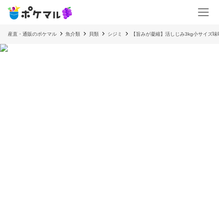
産直・通販のポケマル
魚介類
貝類
シジミ
【旨みが凝縮】活しじみ3kg小サイズ