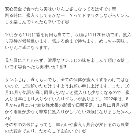
安心安全で食べたら美味いりんご🍎になってるはずです‼️‼️
割る時に、蜜入りしてるかなー！？ってドキワクしながらサンふ
じを楽しんでくれたら幸いです😆
10月から11月に霜を何回も当てて、収穫は11月20日頃です。蜜入
り期待が俄然違います。雪ふる前まで待ちます。めっちゃ美味し
いりんご🍎になります。
見た目にこだわらず、濃厚なサンふじの味を楽しんで頂ける嬉し
いです😊食べたら美味いが1番❗️❗️
サンふじは、遅くもいでも、全ての個体が蜜入りするわけではな
いので、ご理解いただけますようお願い申し上げます。また、10
月11月が気温が高く雨量が少ないと蜜入りも少なくなるので、蜜
入りは年により入りやすい入りずらいがあります。2022年は、8
月から9月にかけ線状降水帯の影響で日照不足、10月11月月が暖
かく雨量が少なく非常に蜜入りがしづらい気候になりました(๑>◡
<๑)
その年の気候によっても、味わいや蜜入り具合が変わるのも農業
の大変さであり、だからこそ面白いです😆