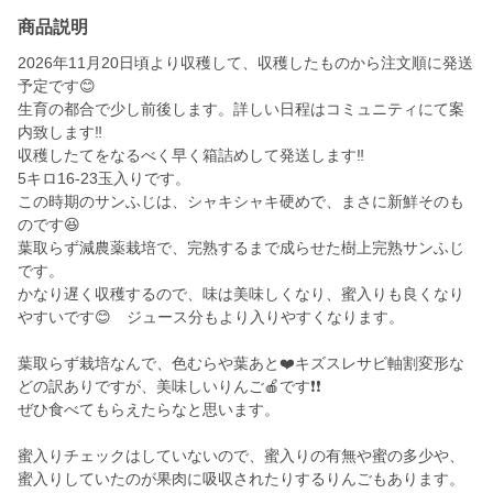
商品説明
2026年11月20日頃より収穫して、収穫したものから注文順に発送
予定です😊
生育の都合で少し前後します。詳しい日程はコミュニティにて案
内致します‼️
収穫したてをなるべく早く箱詰めして発送します‼️
5キロ16-23玉入りです。
この時期のサンふじは、シャキシャキ硬めで、まさに新鮮そのも
のです😆
葉取らず減農薬栽培で、完熟するまで成らせた樹上完熟サンふじ
です。
かなり遅く収穫するので、味は美味しくなり、蜜入りも良くなり
やすいです😊 ジュース分もより入りやすくなります。
葉取らず栽培なんで、色むらや葉あと❤️キズスレサビ軸割変形な
どの訳ありですが、美味しいりんご🍎です❗️❗️
ぜひ食べてもらえたらなと思います。
蜜入りチェックはしていないので、蜜入りの有無や蜜の多少や、
蜜入りしていたのが果肉に吸収されたりするりんごもあります。