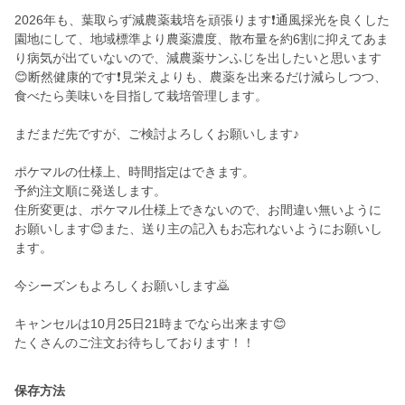
2026年も、葉取らず減農薬栽培を頑張ります❗️通風採光を良くした
園地にして、地域標準より農薬濃度、散布量を約6割に抑えてあま
り病気が出ていないので、減農薬サンふじを出したいと思います
😊断然健康的です❗️見栄えよりも、農薬を出来るだけ減らしつつ、
食べたら美味いを目指して栽培管理します。
まだまだ先ですが、ご検討よろしくお願いします♪
ポケマルの仕様上、時間指定はできます。
予約注文順に発送します。
住所変更は、ポケマル仕様上できないので、お間違い無いように
お願いします😊また、送り主の記入もお忘れないようにお願いし
ます。
今シーズンもよろしくお願いします🙇
キャンセルは10月25日21時までなら出来ます😊
保存方法