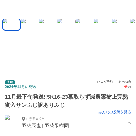
16人が予約中 | あと84点
予約
2026年11月に発送
26
11月最下旬発送‼️5K16-23葉取らず減農薬樹上完熟
蜜入サンふじ訳ありふじ
みんなの投稿を見る
山形県東根市
羽柴辰也 | 羽柴果樹園