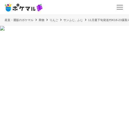
産直・通販のポケマル
果物
りんご
サンふじ
,
ふじ
11月最下旬発送‼️5K16-2