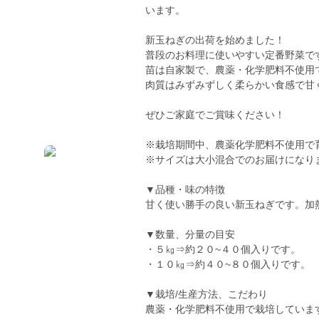
います。
新玉ねぎの出荷を始めました！
普段のお料理に使いやすい定番野菜で
苗は自家製で、農薬・化学肥料不使用
肉質はみずみずしく柔らかい食感で甘
ぜひご家庭でご賞味ください！
※栽培期間中、農薬化学肥料不使用で
※サイズは大小混合でのお届けになり
▼品種・味の特徴
甘く使い勝手の良い新玉ねぎです。加
▼数量、分量の目安
・５㎏⇒約２０~４０個入りです。
・１０㎏⇒約４０~８０個入りです。
▼栽培/生産方法、こだわり
農薬・化学肥料不使用で栽培していま