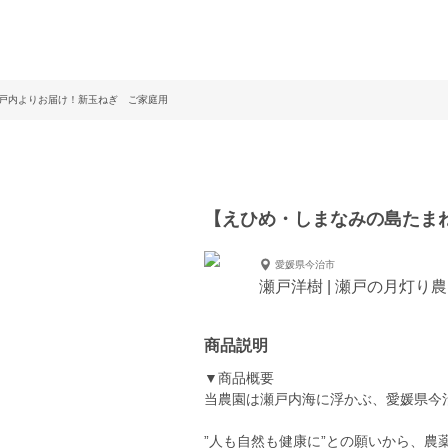
戸内よりお届け！新玉ねぎ ご家庭用
【えひめ・しまなみの島たま
愛媛県今治市
瀬戸洋樹 | 瀬戸の月灯り
商品説明
▼商品概要
当農園は瀬戸内海に浮かぶ、愛媛県今
”人も自然も健康に”との願いから、