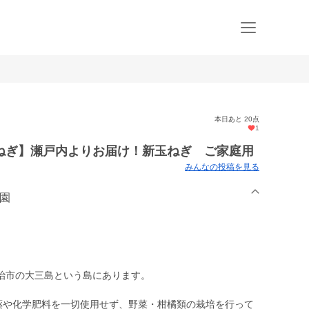
本日あと 20点
1
ねぎ】瀬戸内よりお届け！新玉ねぎ ご家庭用
みんなの投稿を見る
農園
治市の大三島という島にあります。
農薬や化学肥料を一切使用せず、野菜・柑橘類の栽培を行って