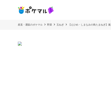
産直・通販のポケマル
野菜
玉ねぎ
【えひめ・しまなみの島たまねぎ】瀬