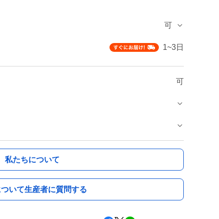
可
1~3日
可
私たちについて
について生産者に質問する