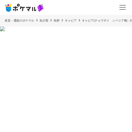
産直・通販のポケマル
魚介類
魚卵
キャビア
キャビア(チョウザメ シベリア種）8