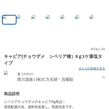
本日あと 3点
キャビア(チョウザメ シベリア種）8ｇ1ケ藻塩タ
イプ
みんなの投稿を見る
広島県呉市
西川茂雄 | (有)仁方石材・呉蝶鮫
商品説明
シベリアチョウザメのキャビア8g商品！
環境配慮の為、過剰包装無し。簡易包装です。