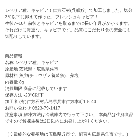
シベリア種、キャビア！仁方石材(呉蝶鮫）で加工しました。塩分
3％以下に抑えて作った、フレッシュキャビア！
生後7~10年前後とキャビアを取るまでに長い年月がかかります。
それだけに貴重な、キャビアです。品質にこだわり食の安全にも
気配りしています。
商品情報
名称 シベリア種、キャビア
原産地 茨城県・広島県呉市
原材料 魚卵(チョウザメ養殖魚)、藻塩
内容量 8g
消費期限 商品に記載しています
保存方法 -20°C以下
加工者 (有)仁方石材広島県呉市仁方本町1-5-43
お問い合わせ 0823-79-1417
注意事項 解凍方法は冷蔵庫内で行って下さい。 本商品は生鮮食品
ですので解凍生後は2日以内にお召し上がりください。