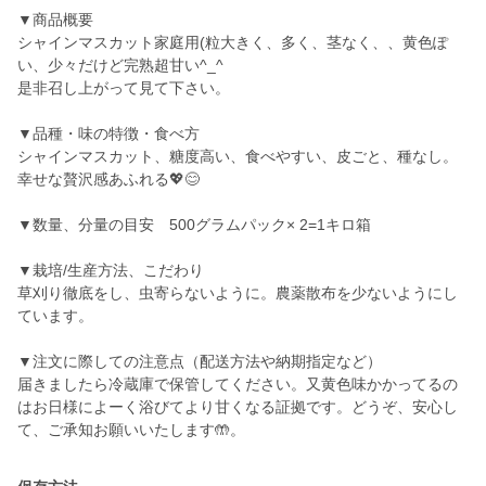
▼商品概要
シャインマスカット家庭用(粒大きく、多く、茎なく、、黄色ぽ
い、少々だけど完熟超甘い^_^
是非召し上がって見て下さい。
▼品種・味の特徴・食べ方
シャインマスカット、糖度高い、食べやすい、皮ごと、種なし。
幸せな贅沢感あふれる💖😊
▼数量、分量の目安 500グラムパック× 2=1キロ箱
▼栽培/生産方法、こだわり
草刈り徹底をし、虫寄らないように。農薬散布を少ないようにし
ています。
▼注文に際しての注意点（配送方法や納期指定など）
届きましたら冷蔵庫で保管してください。又黄色味かかってるの
はお日様によーく浴びてより甘くなる証拠です。どうぞ、安心し
て、ご承知お願いいたします🤲。