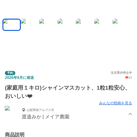
注文受付停止中
予約
2026年9月に発送
42
(家庭用１キロ)シャインマスカット、1粒1粒安心、
おいしい❤️
みんなの投稿を見る
山梨県南アルプス市
渡邉みか | メイア農園
商品説明