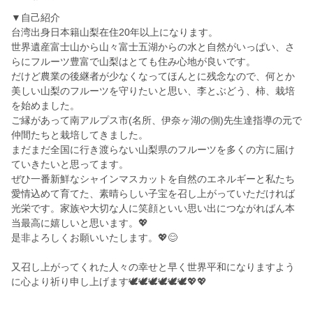
▼自己紹介
台湾出身日本籍山梨在住20年以上になります。
世界遺産富士山から山々富士五湖からの水と自然がいっぱい、さ
らにフルーツ豊富で山梨はとても住み心地が良いです。
だけど農業の後継者が少なくなってほんとに残念なので、何とか
美しい山梨のフルーツを守りたいと思い、李とぶどう、柿、栽培
を始めました。
ご縁があって南アルプス市(名所、伊奈ヶ湖の側)先生達指導の元で
仲間たちと栽培してきました。
まだまだ全国に行き渡らない山梨県のフルーツを多くの方に届け
ていきたいと思ってます。
ぜひ一番新鮮なシャインマスカットを自然のエネルギーと私たち
愛情込めて育てた、素晴らしい子宝を召し上がっていただければ
光栄です。家族や大切な人に笑顔といい思い出につながればん本
当最高に嬉しいと思います。💖
是非よろしくお願いいたします。💖😊
又召し上がってくれた人々の幸せと早く世界平和になりますよう
に心より祈り申し上げます🕊🕊🕊🕊🕊🕊💖💖