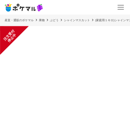
産直・通販のポケマル
果物
ぶどう
シャインマスカット
(家庭用１キロ)シャインマ
注
文
受
付
停
止
中