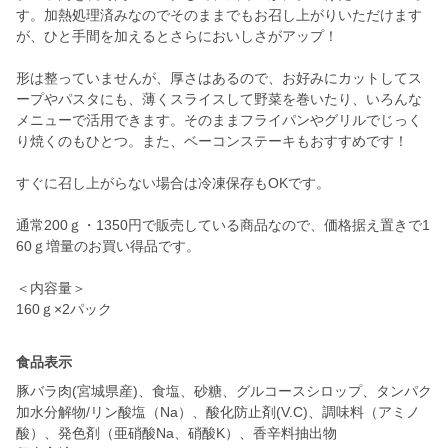
す。加熱処理済みなのでそのままでもお召し上がりいただけます
が、ひと手間を加えるとさらにおいしさがアップ！
形は整っていませんが、厚さはあるので、お好みにカットしてス
ープやパスタにも、薄くスライスして野菜を巻いたり、いろんな
メニューで活用できます。そのままフライパンやグリルでじっく
り焼くのもひとつ。また、ベーコンステーキもおすすめです！
すぐに召し上がらない場合は冷凍保存もOKです。
通常200ｇ・1350円で販売している商品なので、価格据え置きで1
60ｇ増量のお買い得品です。
＜内容量＞
160ｇ×2パック
食品表示
豚バラ肉(宮城県産)、食塩、砂糖、グルコースシロップ、タンパク
加水分解物/リン酸塩（Na）、酸化防止剤(V.C)、調味料（アミノ
酸）、発色剤（亜硝酸Na、硝酸K）、香辛料抽出物