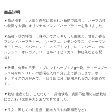
商品説明
▼商品概要 ：太陽と自然に恵まれた糸島で栽培し、ハーブの持
つ特徴を大切にオリジナルブレンドハーブティーを作りました。
▼品種・味の特徴 ：爽やかでスッキリした風味と、甘みが香る
ブレンドハーブティー。（ハーブは、レモングラス、ジャーマン
カモミール、ペパーミント、スペアミント、レモンバーム、カレ
ンジュラ、オレガノ、ローゼルハイビスカス、和紅茶などを配
合）
▼数量、分量の目安 ：ブレンドハーブ１３g一袋。ティースプー
ン１杯が約２００㏄の熱湯を入れ５分以上で抽出します。ホッ
ト、アイスのお好みで、一日３回に分け飲用されるのがお薦めで
す。
▼栽培/生産方法、こだわり： 露地栽培、農薬不使用の自然栽培
にこだわり太陽を充分浴びて育てました。
▼注文に際しての注意点（配送方法や納期指定など）