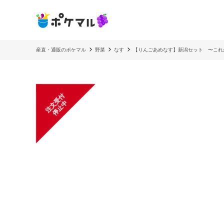
産直・通販のポケマル
野菜
なす
【りんごあめなす】新潟セット 〜これ
注
文
受
付
停
止
中