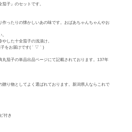
全茄子』のセットです。
。
り作ったりの懐かしいあの味です。おばあちゃんちゃんやお
い。
冷やした十全茄子の浅漬け。
届けです( ´ ▽ ` )
典丸茄子の単品出品ページにて記載されております。137年
の贈り物としてよく選ばれております。新潟県人ならこれで
シピ付き