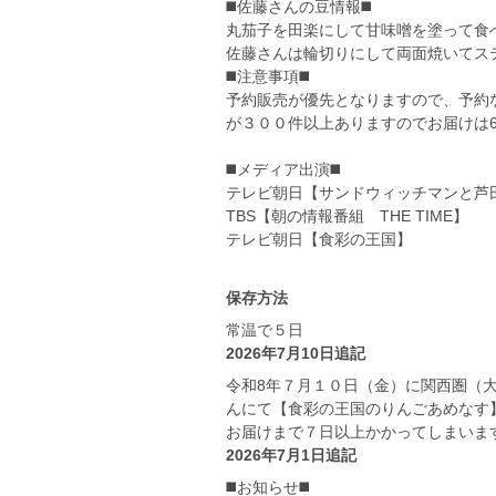
◼️佐藤さんの豆情報◼️
丸茄子を田楽にして甘味噌を塗って食べる
佐藤さんは輪切りにして両面焼いてス
◼️注意事項◼️
予約販売が優先となりますので、予約
が３００件以上ありますのでお届けは6
◼️メディア出演◼️
テレビ朝日【サンドウィッチマンと芦
TBS【朝の情報番組 THE TIME】
テレビ朝日【食彩の王国】
保存方法
常温で５日
2026年7月10日追記
令和8年７月１０日（金）に関西圏（大
んにて【食彩の王国のりんごあめなす
お届けまで７日以上かかってしまいま
2026年7月1日追記
◼️お知らせ◼️