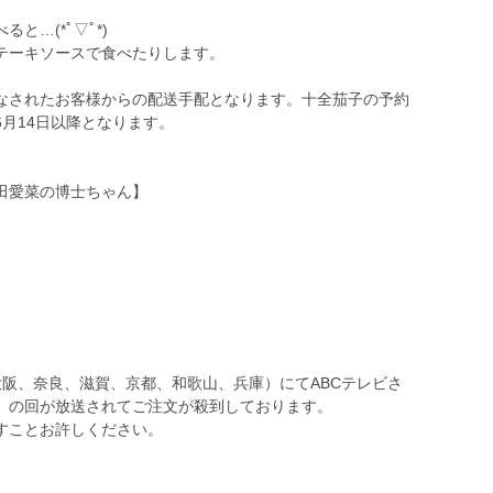
と…(*ﾟ▽ﾟ*)
テーキソースで食べたりします。
なされたお客様からの配送手配となります。十全茄子の予約
月14日以降となります。
田愛菜の博士ちゃん】
阪、奈良、滋賀、京都、和歌山、兵庫）にてABCテレビさ
】の回が放送されてご注文が殺到しております。
すことお許しください。