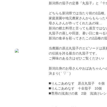
新潟県の茄子の定番『丸茄子』と『十
どちらも新潟県では当たり前の2品種
家庭菜園や地元農家さんからもらった
母さんさんが作ってくれたあの味…
新潟の郷土料理と言っても過言ではな
丸茄子の蒸しや田楽、暑い日に食べる
新潟の食卓を彩ってきたこの2品種の茄子をお
当農園の原点丸茄子のエピソードは原
の伝統を誇る最古の丸茄子です。
ご興味のある方はぜひご覧ください♪
新潟出身のお母さんやおばあちゃんへ
決まり( ´ ▽ ` )
◼️りんごあめなす 原点丸茄子 ６個
◼️りんごあめなす 十全茄子 10個
◼️専用の浅漬けの素 2袋 浅漬けレ