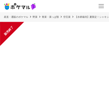
産直・通販のポケマル
野菜
青菜・菜っぱ類
空芯菜
【水耕栽培】夏限定！シャキシ
販売終了