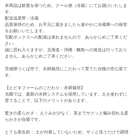
本商品は鮮度を保つため、クール便（冷蔵）にてお届けいたしま
す。
配送温度帯：冷蔵
品質保持のため、お手元に届きましたら速やかに冷蔵庫への保管
をお願いいたします。
宅配ボックスへの配達は承れませんので、あらかじめご了承くだ
さい。
誠に恐れ入りますが、北海道・沖縄・離島への発送は行っており
ません。あらかじめご了承ください。
茨城県つくば市で、水耕栽培にこだわって育てた自慢の空心菜で
す。
【ヒビキファームのこだわり：水耕栽培】
当園では、最新の水耕システムを採用しています。土を使わずに
育てることで、以下のメリットがあります。
驚きの柔らかさ： えぐみが少なく、茎までサクッと噛み切れる柔
らかさが自慢です。
とても衛生的： 土が付着していないため、サッと洗うだけで調理