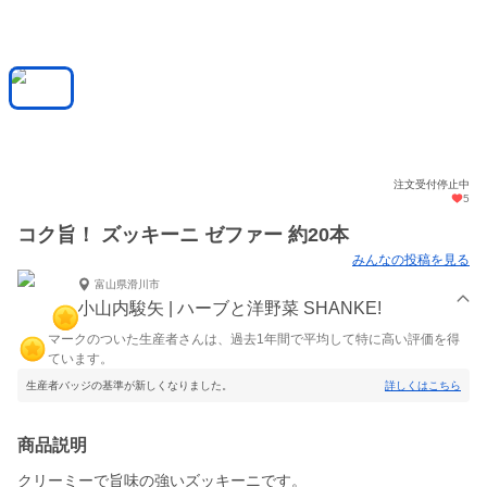
注文受付停止中
5
コク旨！ ズッキーニ ゼファー 約20本
みんなの投稿を見る
富山県滑川市
小山内駿矢 | ハーブと洋野菜 SHANKE!
マークのついた生産者さんは、過去1年間で平均して特に高い評価を得
ています。
生産者バッジの基準が新しくなりました。
詳しくはこちら
商品説明
クリーミーで旨味の強いズッキーニです。