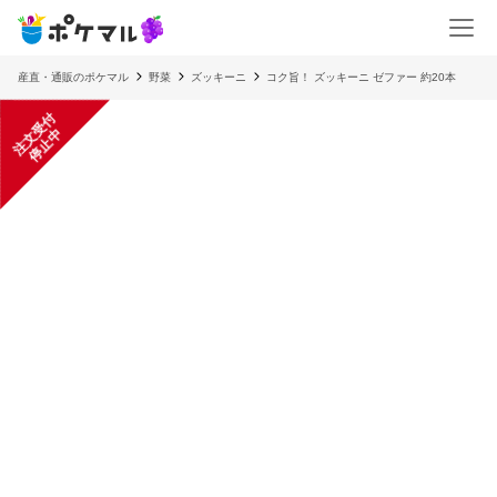
産直・通販のポケマル
野菜
ズッキーニ
コク旨！ ズッキーニ ゼファー 約20本
注
文
受
付
停
止
中