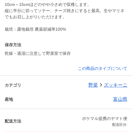
10cm～15cmほどのやや小さめで収穫します。
縦に半分に切ってソテー、チーズ焼きにすると最高。生やマリネ
でもお召し上がりいただけます。
栽培：露地栽培 農薬節減率100%
保存方法
乾燥・過湿に注意して野菜室で保存
この商品のタイプについて
野菜
ズッキーニ
カテゴリ
富山県
産地
ポケマル提携のヤマト便
配送方法
配送区分: