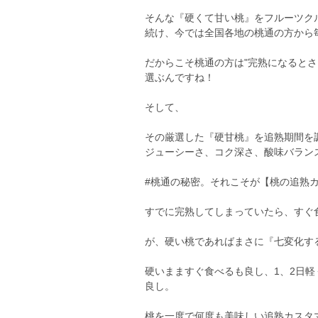
そんな『硬くて甘い桃』をフルーツク
続け、今では全国各地の桃通の方から
だからこそ桃通の方は"完熟になると
選ぶんですね！
そして、
その厳選した『硬甘桃』を追熟期間を
ジューシーさ、コク深さ、酸味バラン
#桃通の秘密。それこそが【桃の追熟
すでに完熟してしまっていたら、すぐ
が、硬い桃であればまさに『七変化す
硬いまますぐ食べるも良し、1、2日
良し。
桃を一度で何度も美味しい追熟カスタ