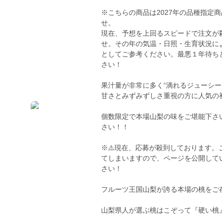
※こちらの商品は2027年の品種指定
せ。
現在、予想を上回るスピードで注文が
せ。その年の気温・日照・生育状況に
としてご参考ください。最悪１年待ち
さい！
果汁量が非常に多く“滴れるジューシ
甘さとみずみずしさ重視の方に人気の
個数限定で本場山梨の味をご堪能下さ
さい！！
※⚠️現在、応募が殺到しております。
てしまいますので、ページを公開して
さい！
フルーツ王国山梨が誇る本場の桃をご
山梨県人が選ぶ桃はこぞって『硬い桃