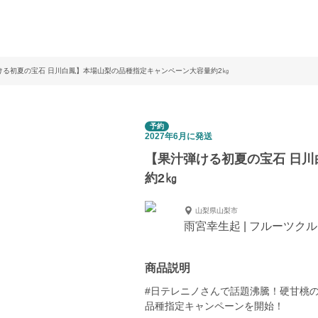
ける初夏の宝石 日川白鳳】本場山梨の品種指定キャンペーン大容量約2㎏
予約
2027年6月に発送
【果汁弾ける初夏の宝石 日
約2㎏
山梨県山梨市
雨宮幸生起 | フルーツク
商品説明
#日テレニノさんで話題沸騰！硬甘桃
品種指定キャンペーンを開始！