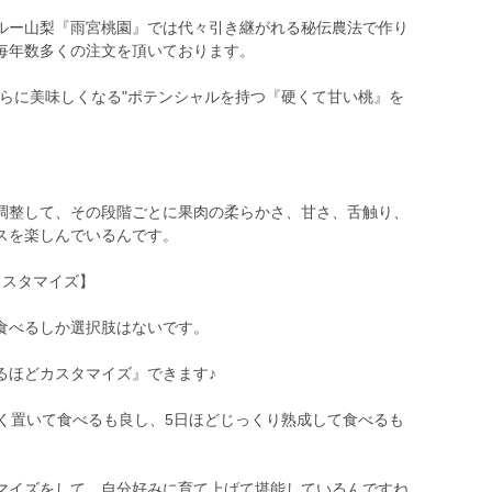
ルー山梨『雨宮桃園』では代々引き継がれる秘伝農法で作り
毎年数多くの注文を頂いております。
さらに美味しくなる"ポテンシャルを持つ『硬くて甘い桃』を
調整して、その段階ごとに果肉の柔らかさ、甘さ、舌触り、
スを楽しんでいるんです。
カスタマイズ】
食べるしか選択肢はないです。
るほどカスタマイズ』できます♪
軽く置いて食べるも良し、5日ほどじっくり熟成して食べるも
マイズをして、自分好みに育て上げて堪能しているんですね