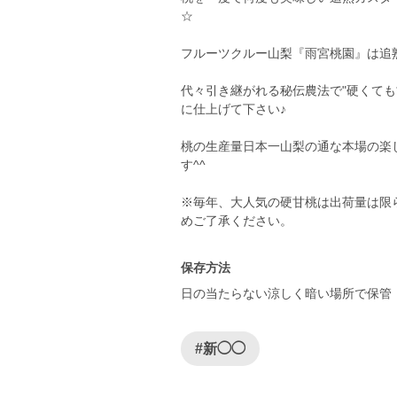
☆
フルーツクルー山梨『雨宮桃園』は追
代々引き継がれる秘伝農法で"硬くて
に仕上げて下さい♪
桃の生産量日本一山梨の通な本場の楽
す^^
※毎年、大人気の硬甘桃は出荷量は限
めご了承ください。
保存方法
日の当たらない涼しく暗い場所で保管
#新◯◯