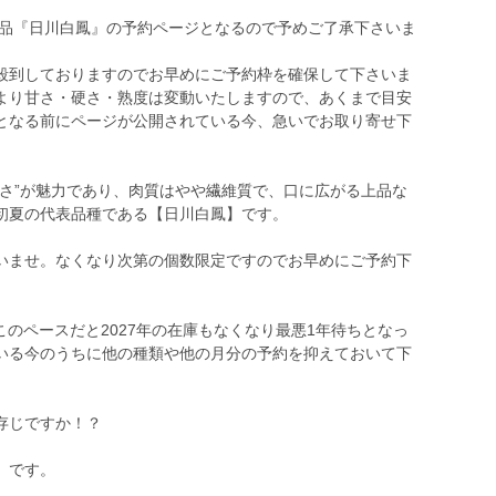
商品『日川白鳳』の予約ページとなるので予めご了承下さいま
殺到しておりますのでお早めにご予約枠を確保して下さいま
より甘さ・硬さ・熟度は変動いたしますので、あくまで目安
となる前にページが公開されている今、急いでお取り寄せ下
ーさ”が魅力であり、肉質はやや繊維質で、口に広がる上品な
初夏の代表品種である【日川白鳳】です。
いませ。なくなり次第の個数限定ですのでお早めにご予約下
このペースだと2027年の在庫もなくなり最悪1年待ちとなっ
いる今のうちに他の種類や他の月分の予約を抑えておいて下
存じですか！？
』です。