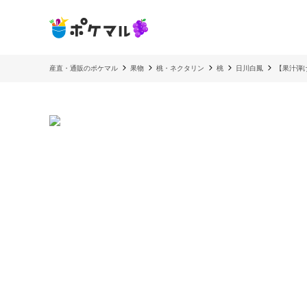
産直・通販のポケマル
果物
桃・ネクタリン
桃
日川白鳳
【果汁弾