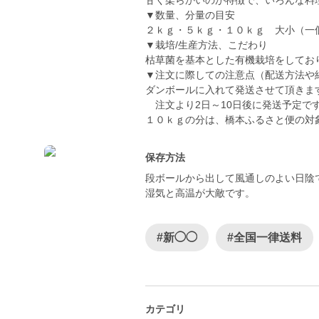
甘く柔らかいのが特徴で、いろんな料
▼数量、分量の目安
２ｋｇ・５ｋｇ・１０ｋｇ 大小（一個
▼栽培/生産方法、こだわり
枯草菌を基本とした有機栽培をしてお
▼注文に際しての注意点（配送方法や
ダンボールに入れて発送させて頂きま
注文より2日～10日後に発送予定で
保存方法
段ボールから出して風通しのよい日陰
湿気と高温が大敵です。
#新◯◯
#全国一律送料
カテゴリ