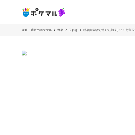
産直・通販のポケマル
野菜
玉ねぎ
枯草菌栽培で甘くて美味しい！七宝玉