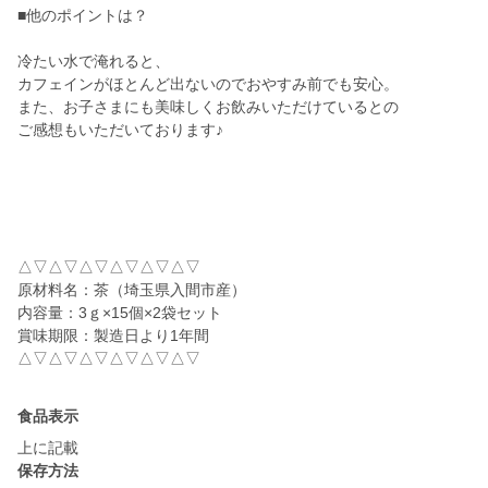
■他のポイントは？
冷たい水で淹れると、
カフェインがほとんど出ないのでおやすみ前でも安心。
また、お子さまにも美味しくお飲みいただけているとの
ご感想もいただいております♪
△▽△▽△▽△▽△▽△▽
原材料名：茶（埼玉県入間市産）
内容量：3ｇ×15個×2袋セット
賞味期限：製造日より1年間
△▽△▽△▽△▽△▽△▽
食品表示
上に記載
保存方法