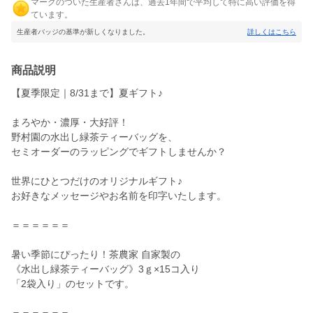
マークのついた生産者さんは、過去1年間で平均して特に高い評価を得
ています。
生産者バッジの基準が新しくなりました。
詳しくはこちら
商品説明
【夏季限定｜8/31まで】夏ギフト♪
まろやか・濃厚・大好評！
野村園の水出し緑茶ティーバッグを、
セミオーダーのラッピングでギフトしませんか？
世界にひとつだけのオリジナルギフト♪
お好きなメッセージやお名前を印字いたします。
＝＝＝＝＝＝
暑い季節にぴったり！茶農家 自家製の
《水出し緑茶ティーバッグ》3ｇ×15コ入り
「2袋入り」のセットです。