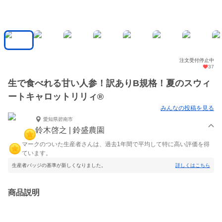
注文受付停止中
37
生で食べれる甘い人参！訳ありB規格！夏のスウィ
ートキャロットリリィ®︎
みんなの投稿を見る
愛知県碧南市
鈴木啓之 | 鈴盛農園
マークのついた生産者さんは、過去1年間で平均して特に高い評価を得
ています。
生産者バッジの基準が新しくなりました。
詳しくはこちら
商品説明