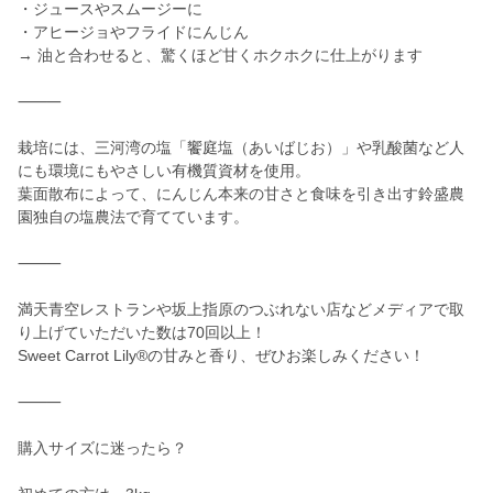
・ジュースやスムージーに
・アヒージョやフライドにんじん
→ 油と合わせると、驚くほど甘くホクホクに仕上がります
⸻
栽培には、三河湾の塩「饗庭塩（あいばじお）」や乳酸菌など人
にも環境にもやさしい有機質資材を使用。
葉面散布によって、にんじん本来の甘さと食味を引き出す鈴盛農
園独自の塩農法で育てています。
⸻
満天青空レストランや坂上指原のつぶれない店などメディアで取
り上げていただいた数は70回以上！
Sweet Carrot Lily®︎の甘みと香り、ぜひお楽しみください！
⸻
購入サイズに迷ったら？