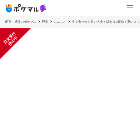
産直・通販のポケマル
野菜
にんじん
生で食べれる甘い人参！訳ありB規格！夏のスウ
注
文
受
付
停
止
中