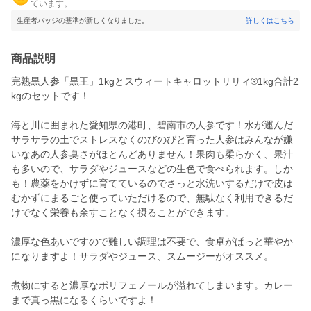
ています。
生産者バッジの基準が新しくなりました。
詳しくはこちら
商品説明
完熟黒人参「黒王」1kgとスウィートキャロットリリィ®︎1kg合計2
kgのセットです！
海と川に囲まれた愛知県の港町、碧南市の人参です！水が運んだ
サラサラの土でストレスなくのびのびと育った人参はみんなが嫌
いなあの人参臭さがほとんどありません！果肉も柔らかく、果汁
も多いので、サラダやジュースなどの生色で食べられます。しか
も！農薬をかけずに育てているのでさっと水洗いするだけで皮は
むかずにまるごと使っていただけるので、無駄なく利用できるだ
けでなく栄養も余すことなく摂ることができます。
濃厚な色あいですので難しい調理は不要で、食卓がぱっと華やか
になりますよ！サラダやジュース、スムージーがオススメ。
煮物にすると濃厚なポリフェノールが溢れてしまいます。カレー
まで真っ黒になるくらいですよ！