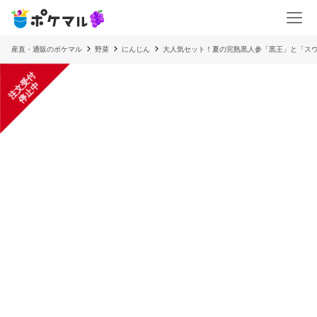
産直・通販のポケマル
野菜
にんじん
大人気セット！夏の完熟黒人参「黒王」と「スウ
注
文
受
付
停
止
中