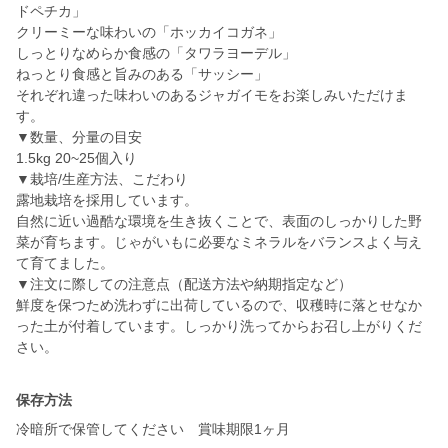
ドペチカ」
クリーミーな味わいの「ホッカイコガネ」
しっとりなめらか食感の「タワラヨーデル」
ねっとり食感と旨みのある「サッシー」
それぞれ違った味わいのあるジャガイモをお楽しみいただけま
す。
▼数量、分量の目安
1.5kg 20~25個入り
▼栽培/生産方法、こだわり
露地栽培を採用しています。
自然に近い過酷な環境を生き抜くことで、表面のしっかりした野
菜が育ちます。じゃがいもに必要なミネラルをバランスよく与え
て育てました。
▼注文に際しての注意点（配送方法や納期指定など）
鮮度を保つため洗わずに出荷しているので、収穫時に落とせなか
った土が付着しています。しっかり洗ってからお召し上がりくだ
保存方法
冷暗所で保管してください 賞味期限1ヶ月