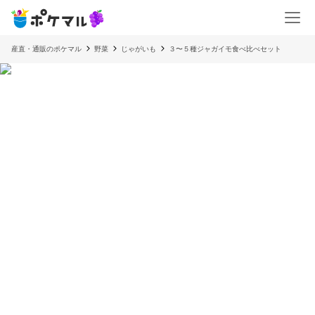
産直・通販のポケマル
野菜
じゃがいも
３〜５種ジャガイモ食べ比べセット