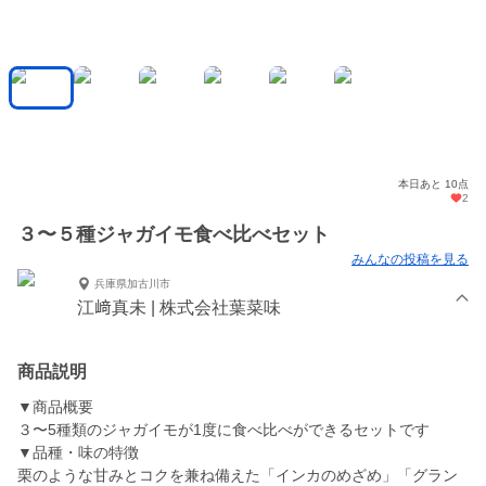
本日あと 10点
2
３〜５種ジャガイモ食べ比べセット
みんなの投稿を見る
兵庫県加古川市
江﨑真未 | 株式会社葉菜味
商品説明
▼商品概要
３〜5種類のジャガイモが1度に食べ比べができるセットです
▼品種・味の特徴
栗のような甘みとコクを兼ね備えた「インカのめざめ」「グラン