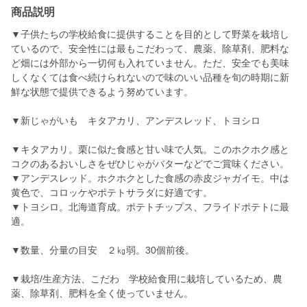
商品説明
▼子供たちの学校給食に提供することを目的として野菜を栽培し
ているので、安全性には最もこだわって、農薬、除草剤、肥料な
ど畑には外部から一切何も入れていません。ただ、安全でも美味
しくなくては食べ続けられないので味のいい品種を旬の時期に新
鮮な状態で提供できるよう努めています。
▼新じゃがいも キタアカリ、アンデスレッド、トヨシロ
▼キタアカリ。栗に似た食感と甘い味で人気。このホクホク感と
コクのあるおいしさをぜひじゃがバターなどでご賞味ください。
▼アンデスレッド。ホクホクとした食感の赤皮ジャガイモ。中は
黄色で、コロッケやポテトサラダに好適です。
▼トヨシロ。北海道育成。ポテトチップス、フライドポテトに最
適。
▼数量、分量の目安 ２㎏弱。30個前後。
▼栽培/生産方法、こだわ 学校給食用に栽培しているため、農
薬、除草剤、肥料を全く使っていません。