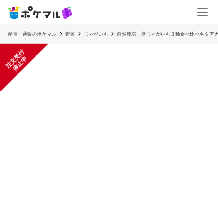
産直・通販のポケマル
野菜
じゃがいも
自然栽培 新じゃがいも３種食べ比べキタア
注
文
受
付
停
止
中