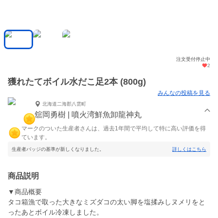
注文受付停止中
2
獲れたてボイル水だこ足2本 (800g)
みんなの投稿を見る
北海道二海郡八雲町
舘岡勇樹 | 噴火湾鮮魚卸龍神丸
マークのついた生産者さんは、過去1年間で平均して特に高い評価を得
ています。
生産者バッジの基準が新しくなりました。
詳しくはこちら
商品説明
▼商品概要
タコ箱漁で取った大きなミズダコの太い脚を塩揉みしヌメリをと
ったあとボイル冷凍しました。