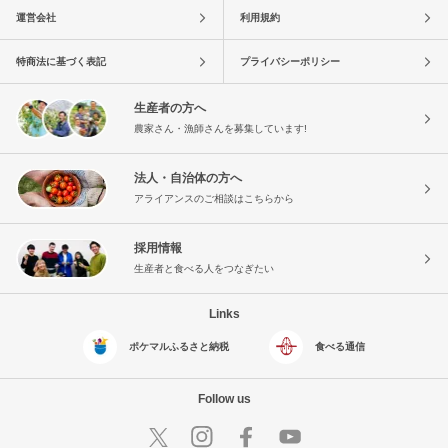
運営会社
利用規約
特商法に基づく表記
プライバシーポリシー
生産者の方へ
農家さん・漁師さんを募集しています!
法人・自治体の方へ
アライアンスのご相談はこちらから
採用情報
生産者と食べる人をつなぎたい
Links
ポケマルふるさと納税
食べる通信
Follow us