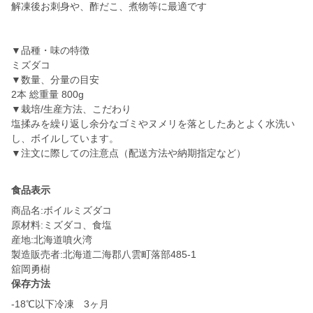
解凍後お刺身や、酢だこ、煮物等に最適です
▼品種・味の特徴
ミズダコ
▼数量、分量の目安
2本 総重量 800g
▼栽培/生産方法、こだわり
塩揉みを繰り返し余分なゴミやヌメリを落としたあとよく水洗い
し、ボイルしています。
▼注文に際しての注意点（配送方法や納期指定など）
食品表示
商品名:ボイルミズダコ
原材料:ミズダコ、食塩
産地:北海道噴火湾
製造販売者:北海道二海郡八雲町落部485-1
舘岡勇樹
保存方法
-18℃以下冷凍 3ヶ月