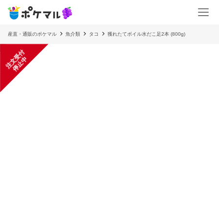
産直・通販のポケマル
魚介類
タコ
獲れたてボイル水だこ足2本 (800g)
注
文
受
付
停
止
中