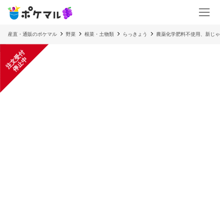
産直・通販のポケマル
野菜
根菜・土物類
らっきょう
農薬化学肥料不使用、新じゃが
注
文
受
付
停
止
中