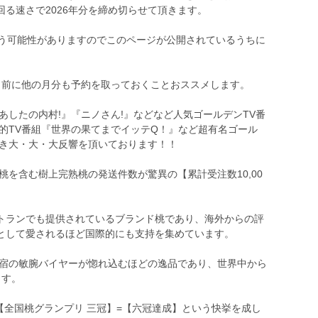
る速さで2026年分を締め切らせて頂きます。
まう可能性がありますのでこのページが公開されているうちに
う前に他の月分も予約を取っておくことおススメします。
あしたの内村!』『ニノさん!』などなど人気ゴールデンTV番
民的TV番組『世界の果てまでイッテQ！』など超有名ゴール
頂き大・大・大反響を頂いております！！
桃を含む樹上完熟桃の発送件数が驚異の【累計受注数10,00
トランでも提供されているブランド桃であり、海外からの評
として愛されるほど国際的にも支持を集めています。
級宿の敏腕バイヤーが惚れ込むほどの逸品であり、世界中から
ます。
【全国桃グランプリ 三冠】=【六冠達成】という快挙を成し