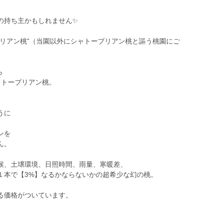
の持ち主かもしれません✨
ブリアン桃"（当園以外にシャトーブリアン桃と謳う桃園にご
ら
ャトーブリアン桃。
うに
ンを
ん。
候、土壌環境、日照時間、雨量、寒暖差、
１本で【3%】なるかならないかの超希少な幻の桃。
る価格がついています。