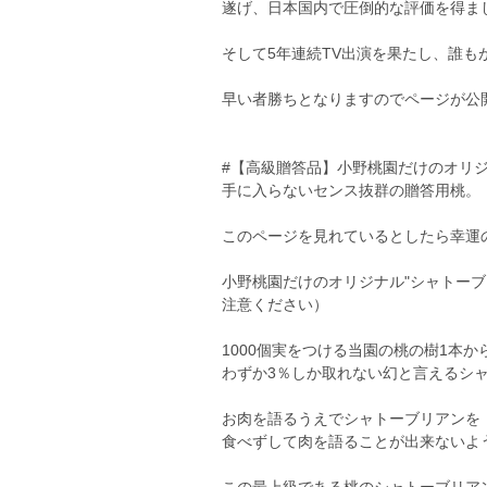
遂げ、日本国内で圧倒的な評価を得ま
そして5年連続TV出演を果たし、誰
早い者勝ちとなりますのでページが公
#【高級贈答品】小野桃園だけのオリジ
手に入らないセンス抜群の贈答用桃。
このページを見れているとしたら幸運
小野桃園だけのオリジナル"シャトー
注意ください）
1000個実をつける当園の桃の樹1本か
わずか3％しか取れない幻と言えるシ
お肉を語るうえでシャトーブリアンを
食べずして肉を語ることが出来ないよ