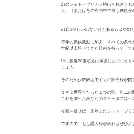
幻のシャトーブリアン桃はそれさえも
ん。（またはその樹の中で最も糖度が
#1日1個しか出ない時もあるもはや幻
毎年の気候変動に加え、すべての条件
世紀以上培ってきた技術を持ってして
特に糖度20度超えは滅多にお目にか
しょう。
そのため少数限定ですぐに販売枠が閉
まさに世界でたった１つの唯一無二の
これを贈ったあなたのステータスは一
今回を逃せば、来年またシャトーブリ
ですので、もし購入枠があればぜひ大