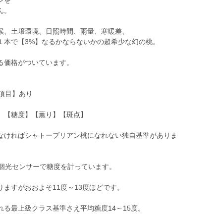
ンを
ん。
候、土壌環境、日照時間、雨量、寒暖差、
１本で【3%】なるかならないかの超希少な幻の桃。
る価格がついています。
項目】あり
】【糖度】【薫り】【斑点】
なければシャトーブリアン桃になれない独自基準がありま
1個光センサーで糖度を計っています。
ますがおおよそ11度～13度ほどです。
る最上級クラス基準さえ平均糖度14～15度。