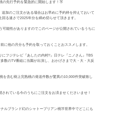
下旬桃の先行予約を緊急的に開始します！🍑
故、追加のご注文がある場合はお早めに予約枠を抑えておいて
回る速さで2025年分を締め切らせて頂きます。
まう可能性がありますのでこのページが公開されているうちに
う前に他の月分も予約を取っておくことおススメします。
にフジテレビ『あしたの内村!!』日テレ『ニノさん』TBS
など多数のTV番組に当園が出演し、おかげさまで大・大・大反
桃を含む樹上完熟桃の発送件数が驚異の10,000件突破致し
開されている今のうちにご注文をお済ませくださいませ！
ナルブランド幻のシャトーブリアン桃🍑世界中でどこにも