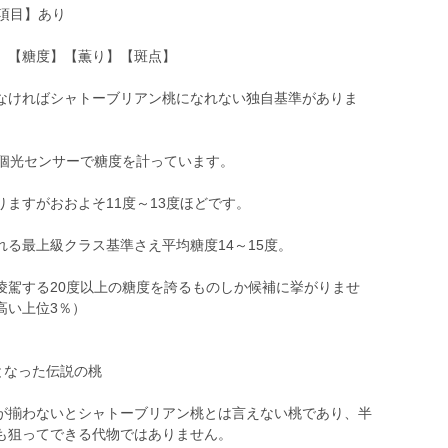
項目】あり
】【糖度】【薫り】【斑点】
なければシャトーブリアン桃になれない独自基準がありま
1個光センサーで糖度を計っています。
ますがおおよそ11度～13度ほどです。
る最上級クラス基準さえ平均糖度14～15度。
凌駕する20度以上の糖度を誇るものしか候補に挙がりませ
高い上位3％）
となった伝説の桃
が揃わないとシャトーブリアン桃とは言えない桃であり、半
も狙ってできる代物ではありません。