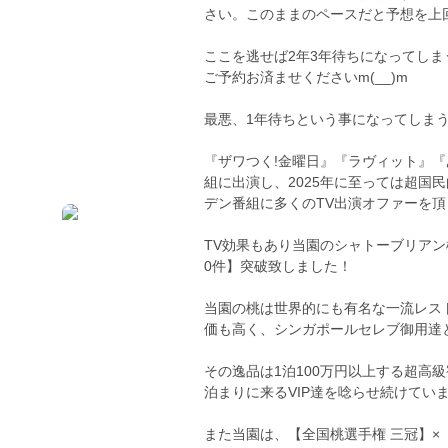
さい。このままのペースだと予想を上回
ここを逃せば2年3年待ちになってし
ご予約お済ませくださいm(__)m
最悪、1年待ちという事になってしま
『ザワつく!金曜日』『ラヴィット』『
組に出演し、2025年に至っては超国
デン番組に多くのTV出演オファーを
TV効果もあり当園のシャトーブリアン
0件】突破致しました！
当園の桃は世界的にも有名な一流レス
価も高く、シンガポールセレブ御用達
その逸品は1泊100万円以上する超高
泊まりに来るVIP達を唸らせ続けてい
また当園は、【全国桃選手権 三冠】×