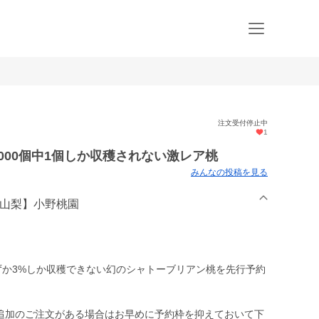
注文受付停止中
1
000個中1個しか収穫されない激レア桃
みんなの投稿を見る
国山梨】小野桃園
ずか3%しか収穫できない幻のシャトーブリアン桃を先行予約
、追加のご注文がある場合はお早めに予約枠を抑えておいて下