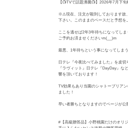
【📺TVで話題沸騰📺】2026年7月
※⚠️現在、注文が殺到しております
下さい。このままのペースだと予想を上
ここを逃せば2年3年待ちになってし
ご予約お済ませくださいm(__)m
最悪、1年待ちという事になってしま
日テレ『今夜比べてみました』を皮切り
『ラヴィット』日テレ『DayDay』
響を頂いております！
TV効果もあり当園のシャトーブリアン
ました！
早い者勝ちとなりますのでページが公
#【高級贈答品】小野桃園だけのオリジ