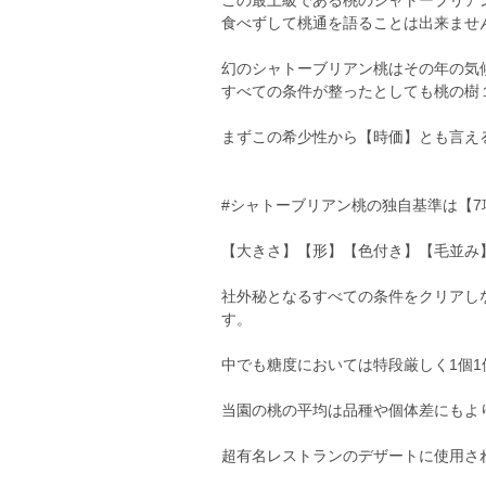
この最上級である桃のシャトーブリア
食べずして桃通を語ることは出来ませ
幻のシャトーブリアン桃はその年の気
すべての条件が整ったとしても桃の樹
まずこの希少性から【時価】とも言え
#シャトーブリアン桃の独自基準は【7
【大きさ】【形】【色付き】【毛並み
社外秘となるすべての条件をクリアし
す。
中でも糖度においては特段厳しく1個
当園の桃の平均は品種や個体差にもより
超有名レストランのデザートに使用され