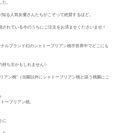
した。
もが知る人気女優さんたちがこぞって絶賛するほど。
開されている今のうちにご注文をお済ませくださいませ！
ナルブランド幻のシャトーブリアン桃🍑世界中でどこにも
の持ち主かもしれません✨
ブリアン桃"（当園以外にシャトーブリアン桃と謳う桃園にご
ら
ャトーブリアン桃。
うに