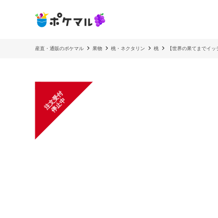
産直・通販のポケマル
果物
桃・ネクタリン
桃
【世界の果てまでイッテ
注
文
受
付
停
止
中