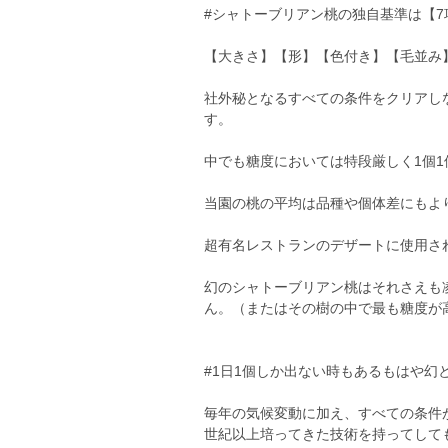
#シャトーブリアン桃の独自基準は【7
【大きさ】【形】【色付き】【毛並み
社外秘となるすべての条件をクリアし
す。
中でも糖度においては特段厳しく1個
当園の桃の平均は品種や個体差にもより
超有名レストランのデザートに使用され
幻のシャトーブリアン桃はそれさえも
ん。（またはその樹の中で最も糖度が
#1日1個しか出ない時もあるもはや幻
毎年の気候変動に加え、すべての条件
世紀以上培ってきた技術を持ってして