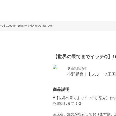
Q】1000個中1個しか収穫されない激レア桃
【世界の果てまでイッテQ】1
山梨県山梨市
小野晃良 | 【フルーツ王
商品説明
#【世界の果てまでイッテQ!紹介】わ
を開始します！🍑
⚠️現在、注文が殺到しております故