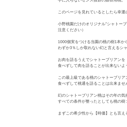
手に入らないセンス抜群の贈答用桃。
このページを見れているとしたら幸運
小野桃園だけのオリジナル"シャトー
注意ください）
1000個実をつける当園の桃の樹1本か
わずか3％しか取れない幻と言えるシ
お肉を語るうえでシャトーブリアンを
食べずして肉を語ることが出来ないよ
この最上級である桃のシャトーブリア
食べずして桃通を語ることは出来ませ
幻のシャトーブリアン桃はその年の気
すべての条件が整ったとしても桃の樹
まずこの希少性から【時価】とも言え