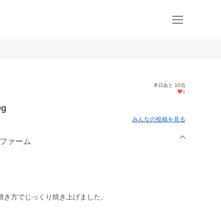
本日あと 10点
1
g
みんなの投稿を見る
ーファーム
焼き方でじっくり焼き上げました。