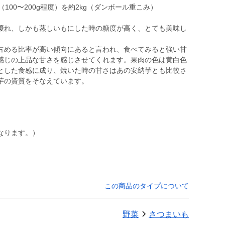
100〜200g程度）を約2kg（ダンボール重こみ）
優れ、しかも蒸しいもにした時の糖度が高く、とても美味し
占める比率が高い傾向にあると言われ、食べてみると強い甘
感じの上品な甘さを感じさせてくれます。果肉の色は黄白色
とした食感に成り、焼いた時の甘さはあの安納芋とも比較さ
芋の資質をそなえています。
なります。）
この商品のタイプについて
野菜
さつまいも