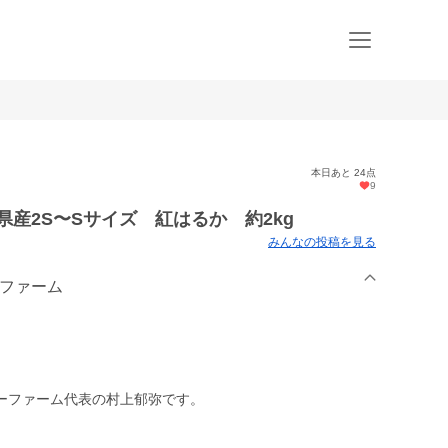
本日あと 24点
9
県産2S〜Sサイズ 紅はるか 約2kg
みんなの投稿を見る
ーファーム
ーファーム代表の村上郁弥です。