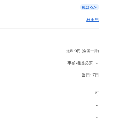
紅はるか
秋田県
送料:0円 (全国一律)
事前相談必須
当日~7日
可