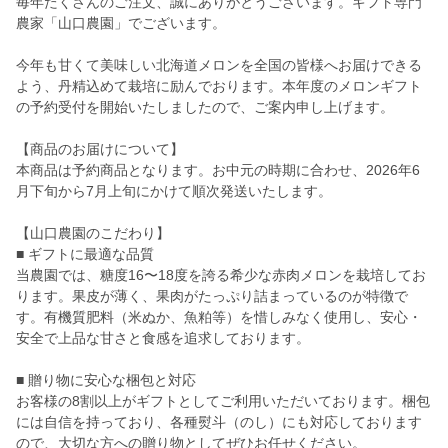
毎年たくさんのご注文、誠にありがとうございます。ギフト専門
農家「山口農園」でございます。
今年も甘くて美味しい北海道メロンを全国の皆様へお届けできる
よう、丹精込めて栽培に励んでおります。本年度のメロンギフト
の予約受付を開始いたしましたので、ご案内申し上げます。
【商品のお届けについて】
本商品は予約商品となります。お中元の時期に合わせ、2026年6
月下旬から7月上旬にかけて順次発送いたします。
【山口農園のこだわり】
■ ギフトに最適な品質
当農園では、糖度16〜18度を誇る希少な赤肉メロンを栽培してお
ります。果皮が薄く、果肉がたっぷり詰まっているのが特徴で
す。有機質肥料（米ぬか、魚粕等）を惜しみなく使用し、安心・
安全で上品な甘さと食感を追求しております。
■ 贈り物に安心な梱包と対応
お客様の8割以上がギフトとしてご利用いただいております。梱包
には自信を持っており、各種熨斗（のし）にも対応しております
ので、大切な方への贈り物としてぜひお任せください。