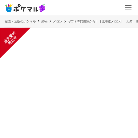
産直・通販のポケマル
果物
メロン
ギフト専門農家から！【北海道メロン】 大箱 
注
文
受
付
停
止
中