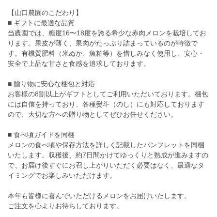
【山口農園のこだわり】
■ ギフトに最適な品質
当農園では、糖度16〜18度を誇る希少な赤肉メロンを栽培してお
ります。果皮が薄く、果肉がたっぷり詰まっているのが特徴で
す。有機質肥料（米ぬか、魚粕等）を惜しみなく使用し、安心・
安全で上品な甘さと食感を追求しております。
■ 贈り物に安心な梱包と対応
お客様の8割以上がギフトとしてご利用いただいております。梱包
には自信を持っており、各種熨斗（のし）にも対応しております
ので、大切な方への贈り物としてぜひお任せください。
■ 食べ頃ガイドを同梱
メロンの食べ頃や保存方法を詳しく記載したパンフレットを同梱
いたします。収穫後、約7日間かけてゆっくりと熟成が進みますの
で、お届け後すぐにお召し上がりいただく必要はなく、最適なタ
イミングでお楽しみいただけます。
本年も皆様に喜んでいただけるメロンをお届けいたします。
ご注文を心よりお待ちしております。