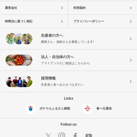
運営会社
利用規約
特商法に基づく表記
プライバシーポリシー
生産者の方へ
農家さん・漁師さんを募集しています!
法人・自治体の方へ
アライアンスのご相談はこちらから
採用情報
生産者と食べる人をつなぎたい
Links
ポケマルふるさと納税
食べる通信
Follow us