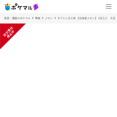
産直・通販のポケマル
果物
メロン
ギフトに大人気 【北海道メロン】 2玉入り 大
注
文
受
付
停
止
中