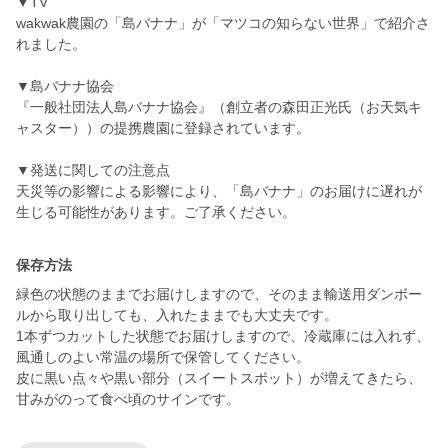
▼TV
wakwak農園の「島バナナ」が「マツコの知らない世界」で紹介さ
れました。
▼島バナナ協会
『一般社団法人島バナナ協会』（創立者の森田正光氏（お天気キ
ャスター））の提携農園に登録されています。
▼発送に関しての注意点
天災等の影響による影響により、「島バナナ」のお届けに遅れが
生じる可能性があります。ご了承ください。
保存方法
緑色の状態のままでお届けしますので、そのまま輸送用ダンボー
ルから取り出しても、入れたままでも大丈夫です。
1本ずつカットした状態でお届けしますので、冷蔵庫には入れず、
風通しのよい常温の場所で保管してください。
皮に黒い点々や黒い部分（スイートスポット）が増えてきたら、
甘みがのって食べ頃のサインです。