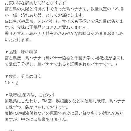
お買い得な訳あり商品となります。
宮古島の太陽と海風の中で育った島バナナを、数量限定の「不揃
い・傷・汚れあり品」としてお届けします。
皮にキズや黒点、スレがあり、サイズも不揃いで見た目は劣りま
すが、食味は正規品とほとんど変わりません。
香りと甘み、島バナナ特有のさわやかな酸味はそのままお楽しみ
いただけます。
▼品種・味の特徴
宮古島産 島バナナ（島バナナ協会と千葉大学 小谷教授が協同し
て遺伝子分析し、島バナナであると証明されたバナナです。）
▼数量、分量の目安
1.5ｋｇ
▼栽培/生産方法、こだわり
無農薬にこだわり、EM菌、腐植酸をなどを使用し栽培。島バナナ
１株ずつ、袋がけをしております。
葉擦れや樹液付着などの原因で表皮に黒い跡や多少の汚れがあり
ますが、中身には影響ありません。