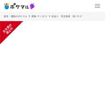
産直・通販のポケマル
果物
バナナ
訳あり 宮古島産 島バナナ
注
文
受
付
停
止
中