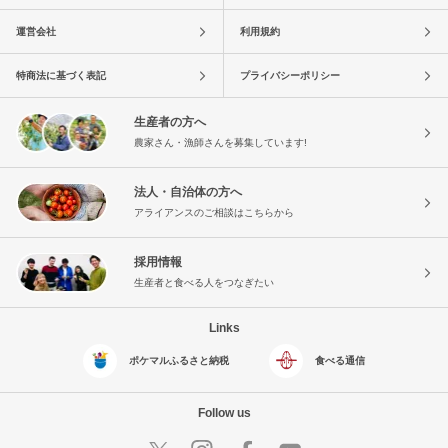
運営会社
利用規約
特商法に基づく表記
プライバシーポリシー
生産者の方へ
農家さん・漁師さんを募集しています!
法人・自治体の方へ
アライアンスのご相談はこちらから
採用情報
生産者と食べる人をつなぎたい
Links
ポケマルふるさと納税
食べる通信
Follow us