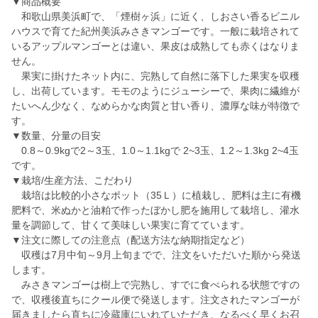
▼商品概要
和歌山県美浜町で、「煙樹ヶ浜」に近く、しおさい香るビニル
ハウスで育てた紀州美浜みさきマンゴーです。一般に栽培されて
いるアップルマンゴーとは違い、果皮は成熟しても赤くはなりま
せん。
果実に掛けたネット内に、完熟して自然に落下した果実を収穫
し、出荷しています。モモのようにジューシーで、果肉に繊維が
たいへん少なく、なめらかな肉質と甘い香り、濃厚な味が特徴で
す。
▼数量、分量の目安
0.8～0.9kgで2～3玉、1.0～1.1kgで 2~3玉、1.2～1.3kg 2~4玉
です。
▼栽培/生産方法、こだわり
栽培は比較的小さなポット（35Ｌ）に植栽し、肥料は主に有機
肥料で、米ぬかと油粕で作ったぼかし肥を施用して栽培し、灌水
量を調節して、甘くて美味しい果実に育てています。
▼注文に際しての注意点（配送方法な納期指定など）
収穫は7月中旬～9月上旬までで、注文をいただいた順から発送
します。
みさきマンゴーは樹上で完熟し、すでに食べられる状態ですの
で、収穫後直ちにクール便で発送します。注文されたマンゴーが
届きましたら直ちに冷蔵庫にいれていただき、なるべく早くお召