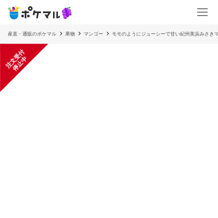
産直・通販のポケマル
果物
マンゴー
モモのようにジューシーで甘い紀州美浜みさき
注
文
受
付
停
止
中