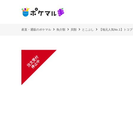
産直・通販のポケマル
魚介類
貝類
とこぶし
【地元人気No.1】トコブ
注
文
受
付
停
止
中