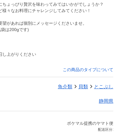
にちょっぴり贅沢を味わってみてはいかがでしょうか？
ど様々なお料理にチャレンジしてみてください！
要望があれば個別にメッセージくださいませ。
袋は200gです)
召し上がりください
この商品のタイプについて
魚介類
貝類
とこぶし
静岡県
ポケマル提携のヤマト便
配送区分: