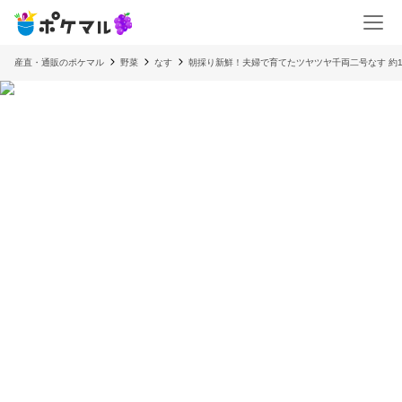
産直・通販のポケマル
野菜
なす
朝採り新鮮！夫婦で育てたツヤツヤ千両二号なす 約1