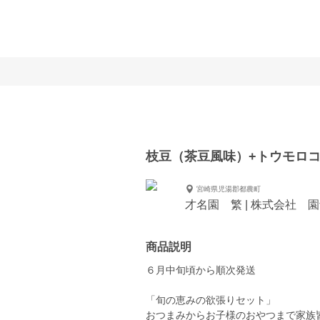
枝豆（茶豆風味）+トウモロ
宮崎県児湯郡都農町
才名園 繁 | 株式会社 
商品説明
６月中旬頃から順次発送
「旬の恵みの欲張りセット」
おつまみからお子様のおやつまで家族