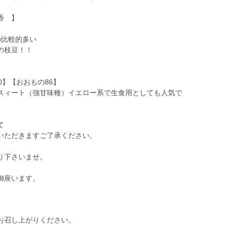
香 】
の比較的多い
の枝豆！！
0】【おおもの86】
スィート（強甘味種）イエロー系で生食用としても人気で
て
いただきますご了承ください。
り下さいませ。
御座います。
お召し上がりください。