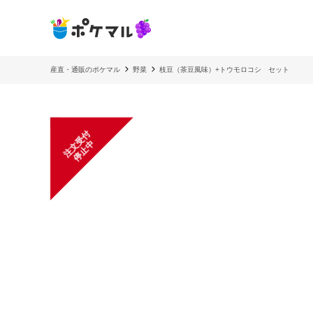
産直・通販のポケマル
野菜
枝豆（茶豆風味）+トウモロコシ セット
注
文
受
付
停
止
中