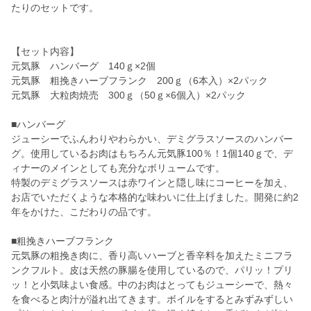
たりのセットです。
【セット内容】
元気豚 ハンバーグ 140ｇ×2個
元気豚 粗挽きハーブフランク 200ｇ（6本入）×2パック
元気豚 大粒肉焼売 300ｇ（50ｇ×6個入）×2パック
■ハンバーグ
ジューシーでふんわりやわらかい、デミグラスソースのハンバー
グ。使用しているお肉はもちろん元気豚100％！1個140ｇで、デ
ィナーのメインとしても充分なボリュームです。
特製のデミグラスソースは赤ワインと隠し味にコーヒーを加え、
お店でいただくような本格的な味わいに仕上げました。開発に約2
年をかけた、こだわりの品です。
■粗挽きハーブフランク
元気豚の粗挽き肉に、香り高いハーブと香辛料を加えたミニフラ
ンクフルト。皮は天然の豚腸を使用しているので、パリッ！プリ
ッ！と小気味よい食感。中のお肉はとってもジューシーで、熱々
を食べると肉汁が溢れ出てきます。ボイルをするとみずみずしい