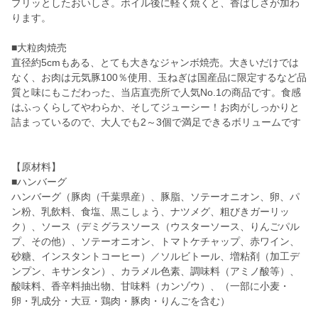
プリッとしたおいしさ。ボイル後に軽く焼くと、香ばしさが加わ
ります。
■大粒肉焼売
直径約5cmもある、とても大きなジャンボ焼売。大きいだけでは
なく、お肉は元気豚100％使用、玉ねぎは国産品に限定するなど品
質と味にもこだわった、当店直売所で人気No.1の商品です。食感
はふっくらしてやわらか、そしてジューシー！お肉がしっかりと
詰まっているので、大人でも2～3個で満足できるボリュームです
【原材料】
■ハンバーグ
ハンバーグ（豚肉（千葉県産）、豚脂、ソテーオニオン、卵、パ
ン粉、乳飲料、食塩、黒こしょう、ナツメグ、粗びきガーリッ
ク）、ソース（デミグラスソース（ウスターソース、りんごパル
プ、その他）、ソテーオニオン、トマトケチャップ、赤ワイン、
砂糖、インスタントコーヒー）／ソルビトール、増粘剤（加工デ
ンプン、キサンタン）、カラメル色素、調味料（アミノ酸等）、
酸味料、香辛料抽出物、甘味料（カンゾウ）、（一部に小麦・
卵・乳成分・大豆・鶏肉・豚肉・りんごを含む）