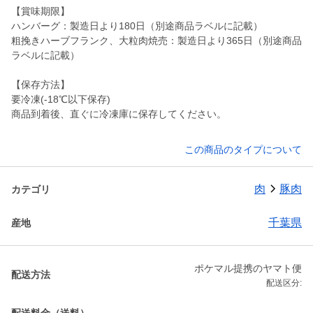
【賞味期限】
ハンバーグ：製造日より180日（別途商品ラベルに記載）
粗挽きハーブフランク、大粒肉焼売：製造日より365日（別途商品
ラベルに記載）
【保存方法】
要冷凍(-18℃以下保存)
商品到着後、直ぐに冷凍庫に保存してください。
この商品のタイプについて
肉
豚肉
カテゴリ
千葉県
産地
ポケマル提携のヤマト便
配送方法
配送区分: