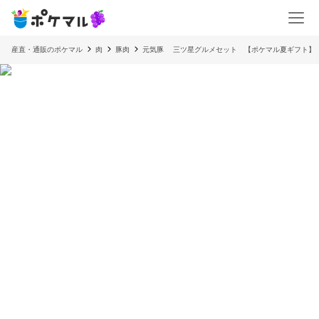
産直・通販のポケマル
肉
豚肉
元気豚 三ツ星グルメセット 【ポケマル夏ギフト】【