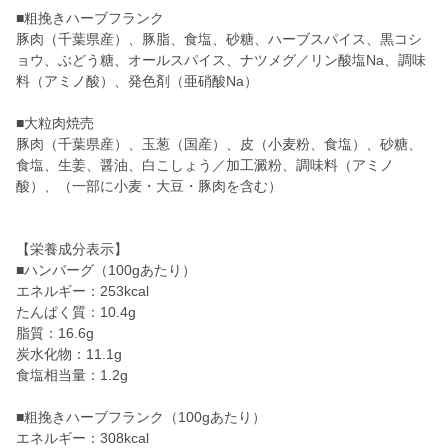
■粗挽きハーブフランク
豚肉（千葉県産）、豚脂、食塩、砂糖、ハーブスパイス、黒コシ
ョウ、ぶどう糖、オールスパイス、ナツメグ／リン酸塩Na、調味
料（アミノ酸）、発色剤（亜硝酸Na）
■大粒肉焼売
豚肉（千葉県産）、玉葱（国産）、皮（小麦粉、食塩）、砂糖、
食塩、生姜、醤油、白こしょう／加工澱粉、調味料（アミノ
酸）、（一部に小麦・大豆・豚肉を含む）
【栄養成分表示】
■ハンバーグ（100gあたり）
エネルギー：253kcal
たんぱく質：10.4g
脂質：16.6g
炭水化物：11.1g
食塩相当量：1.2g
■粗挽きハーブフランク（100gあたり）
エネルギー：308kcal