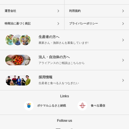
運営会社
利用規約
特商法に基づく表記
プライバシーポリシー
生産者の方へ
農家さん・漁師さんを募集しています!
法人・自治体の方へ
アライアンスのご相談はこちらから
採用情報
生産者と食べる人をつなぎたい
Links
ポケマルふるさと納税
食べる通信
Follow us