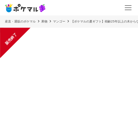
産直・通販のポケマル
果物
マンゴー
【ポケマルの夏ギフト】樹齢25年以上の木からな
販売終了