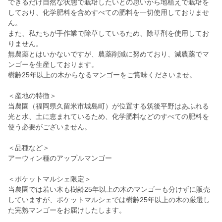
できるだけ自然な状態で栽培したいとの思いから地植えで栽培を
しており、化学肥料を含めすべての肥料を一切使用しておりませ
ん。
また、私たちが手作業で除草しているため、除草剤を使用してお
りません。
無農薬とはいかないですが、農薬削減に努めており、減農薬でマ
ンゴーを生産しております。
樹齢25年以上の木からなるマンゴーをご賞味くださいませ。
＜産地の特徴＞
当農園（福岡県久留米市城島町）が位置する筑後平野はあふれる
光と水、土に恵まれているため、化学肥料などのすべての肥料を
使う必要がございません。
＜品種など＞
アーウィン種のアップルマンゴー
＜ポケットマルシェ限定＞
当農園では若い木も樹齢25年以上の木のマンゴーも分けずに販売
していますが、ポケットマルシェでは樹齢25年以上の木の厳選し
た完熟マンゴーをお届けしたします。