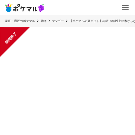
産直・通販のポケマル
果物
マンゴー
【ポケマルの夏ギフト】樹齢25年以上の木からな
販売終了