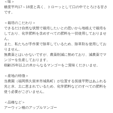
＜味＞
糖度平均17～18度と高く、トローッとして口の中でとろける甘さ
です。
＜栽培のこだわり＞
できるだけ自然な状態で栽培したいとの思いから地植えで栽培を
しており、化学肥料を含めすべての肥料を一切使用しておりませ
ん。
また、私たちが手作業で除草しているため、除草剤を使用してお
りません。
無農薬とはいかないですが、農薬削減に努めており、減農薬でマ
ンゴーを生産しております。
樹齢25年以上の木からなるマンゴーをご賞味くださいませ。
＜産地の特徴＞
当農園（福岡県久留米市城島町）が位置する筑後平野はあふれる
光と水、土に恵まれているため、化学肥料などのすべての肥料を
使う必要がございません。
＜品種など＞
アーウィン種のアップルマンゴー