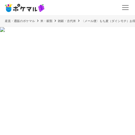
産直・通販のポケマル
米・穀類
雑穀・古代米
〈メール便〉もち麦（ダイシモチ）お得