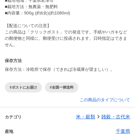
■栽培地域：千葉県君津市
■栽培方法：無農薬・無肥料
■内容量：900g (約6合)(約1080ml)
【配送についての注意】
この商品は「クリックポスト」での発送です。手紙やハガキなど
の郵便物と同様に、郵便受けに投函されます。日時指定はできま
せん。
保存方法
保存方法：冷暗所で保存（できれば冷蔵庫が望ましい）。
#ポストにお届け
#全国一律送料
この商品のタイプについて
米・穀類
雑穀・古代米
カテゴリ
千葉県
産地