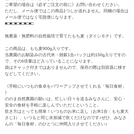
ご希望の場合は《必ずご注文の前に》お問い合わせください。
ただし、メール便ではこの商品1つしか送れません。同梱の場合は
メール便ではなく宅急便になります。
■□■□■□■□■□■□
無農薬・無肥料の自然栽培で育てたもち麦（ダイシモチ）です。
この商品は、もち麦900g入りです。
当農園のお馴染みの古代米・雑穀1合パックは約150g入りですの
で、その6倍量ほど入っていることになります。
袋はチャック付きではありませんので、保存の際は別容器に移す
などしてください。
《手軽にいつもの食卓をパワーアップさせてくれる「毎日食材」
》
ののま自然農園の願いは、忙しい日々を送るみなさんに、安心・
安全の食材を手軽に楽しんでいただくということ。
炊き方はとっても簡単！いつものお米に足し（お米1合：もち麦大
さじ1）、いつもと同じ水加減で炊くだけなのです♪ぜひ、みなさ
んの「毎日食材」のひとつに仲間入りさせてください♪