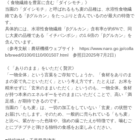
《 食物繊維を豊富に含む「ダイシモチ」》
当園の「ダイシモチ」と呼ばれるもち麦の品種は、水溶性食物繊
維である「βグルカン」をたっぷりと含んでいるのが最大の特徴で
す。
具体的には、水溶性食物繊維「βグルカン」含有率が約6%で、同
じ大麦の品種である「イチバンボシ」の1.6倍の「βグルカン」を
含んでいます。
（参考文献：農研機構ウェブサイト https://www.naro.go.jp/colla
b/breed/0100/0110/001507.html 参照日2025年7月2日）
《 「ありのまま」をいただく贅沢》
「一物全体」という言葉をご存知でしょうか。「食材をありのま
まの姿で丸ごといただく」という考え方です。たとえば、お米を
精米せずに「玄米のままいただく」というのも、一物全体。食材
が持つ本来のエネルギーをそのままにいただくことで、高い「満
足感」が期待できるのです。
当園の「もち麦」は、一切の加工をしていない「玄麦」の状態で
お届けいたします。そのため、一般的に売られている「もち麦」
と比べ、紫がかった色味や、強めの歯ごたえが特徴です。噛むご
とにプチプチと弾ける独特の食感をお楽しみください。