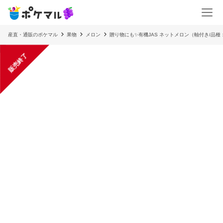
産直・通販のポケマル
果物
メロン
贈り物にも✨有機JAS ネットメロン（軸付き/品種
販売終了