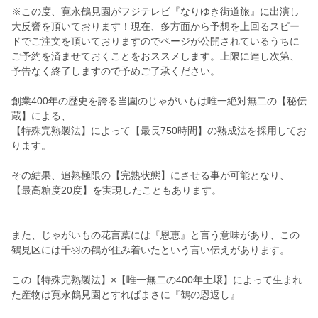
※この度、寛永鶴見園がフジテレビ『なりゆき街道旅』に出演し
大反響を頂いております！現在、多方面から予想を上回るスピー
ドでご注文を頂いておりますのでページが公開されているうちに
ご予約を済ませておくことをおススメします。上限に達し次第、
予告なく終了しますので予めご了承ください。
創業400年の歴史を誇る当園のじゃがいもは唯一絶対無二の【秘伝
蔵】による、
【特殊完熟製法】によって【最長750時間】の熟成法を採用してお
ります。
その結果、追熟極限の【完熟状態】にさせる事が可能となり、
【最高糖度20度】を実現したこともあります。
また、じゃがいもの花言葉には『恩恵』と言う意味があり、この
鶴見区には千羽の鶴が住み着いたという言い伝えがあります。
この【特殊完熟製法】×【唯一無二の400年土壌】によって生まれ
た産物は寛永鶴見園とすればまさに『鶴の恩返し』