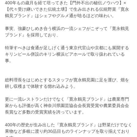
400年もの歳月を経て培ってきた【門外不出の秘伝ノウハウ】×
【代々受け継いできた伝統土壌】で生み出される伝統野菜『寛永
鶴見ブランド』はシェフやグルメ通が唸るほどの味わい。
事実、強豪ひしめき合う横浜の一流シェフがこぞって『寛永鶴見
ブランド』を採用しており、
特筆すべきは食通が足しげく通う東京代官山や京都にも展開する
キリンビール併設のキリン横浜ビアホールで取り扱われている
事。
総料理長をはじめとするスタッフが寛永鶴見園に足を運び、畑を
耕し収穫まで体験する惚れ込みよう。
更に一流レストランだけでなく『寛永鶴見ブランド』は農業専門
家からも評価が高く神奈川県園芸協会会長賞受賞や農業委員会会
長賞など多数の受賞実績を誇っています。
400年の歴史が生み出した『寛永鶴見ブランド』は野菜だけでなく
果物など多岐に渡り約30品目ものラインナップを取り揃えており