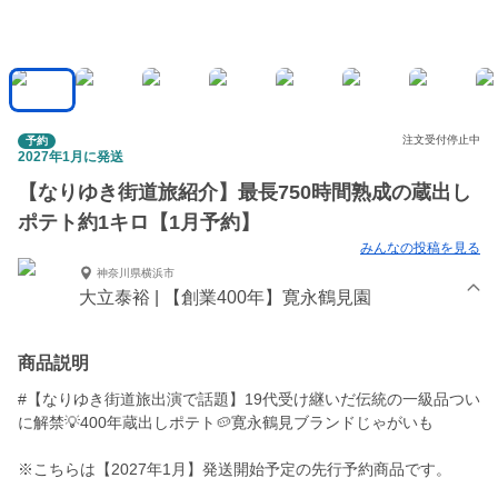
注文受付停止中
予約
2027年1月に発送
【なりゆき街道旅紹介】最長750時間熟成の蔵出し
ポテト約1キロ【1月予約】
みんなの投稿を見る
神奈川県横浜市
大立泰裕 | 【創業400年】寛永鶴見園
商品説明
#【なりゆき街道旅出演で話題】19代受け継いだ伝統の一級品つい
に解禁💡400年蔵出しポテト🥔寛永鶴見ブランドじゃがいも
※こちらは【2027年1月】発送開始予定の先行予約商品です。