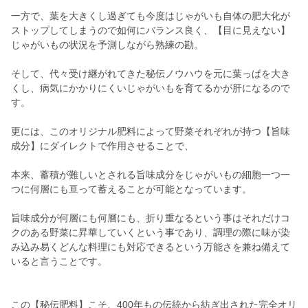
一方で、葉を大きくし過ぎても今度はじゃがいも自体の肥大化が
ストップしてしまうので如何にバランス良く、【目に見えない】
じゃがいもの状況を予測しながら熟練の勘。
そして、代々受け継がれてきた秘伝ノウハウを元に葉っぱを大き
くし、病気にかかりにくいじゃがいもを育てるかが肝になるので
す。
更には、このオリジナル肥料によって野菜それぞれが持つ【旨味
成分】にダイレクトで作用させることで、
本来、蓄積が難しいとされる旨味成分をじゃがいもの細胞一つ一
つに何層にも亘って蓄えることが可能となっています。
旨味成分が何層にも何層にも、折り重なるという事はそれだけコ
クのある野菜に昇華していくという事であり、調理の際に味が染
み込み易くどんな料理にも対応できるという万能さを兼ね備えて
いると言うことです。
この【秘伝肥料】こそ、400年もの伝統から紡ぎ出された完全オリ