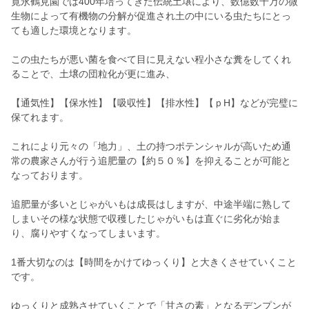
寛永鶴見園では400年培ってきた伝統土壌により、数億数千万の微
生物によって有機物の分解が促進され土の中にいる虫たちにとっ
ても適した環境となります。
この虫たちが悪い菌を食べて目に見えない程小さな糞をしてくれ
ることで、土壌の団粒化が更に進み、
【通気性】【保水性】【吸収性】【排水性】【ｐH】などが完璧に
保てれます。
これにより元々の「地力」、土の持つポテンシャルが高いため通
常の農家さんが行う追肥量の【約５０％】を抑えることが可能と
なっております。
追肥量が多いとじゃがいもは成長はしますが、中途半端に熟して
しまいその様な状態で収穫したじゃがいもは直ぐに劣化が始ま
り、腐りやすくなってしまいます。
1番大切なのは【時間をかけてゆっくり】と大きくさせていくこと
です。
ゆっくりと成熟させていくことで「甘さの素」となるデンプンが