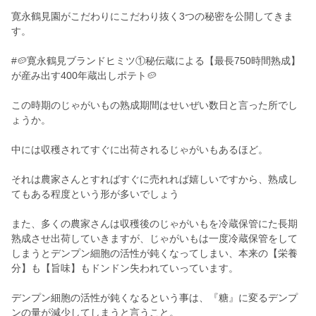
寛永鶴見園がこだわりにこだわり抜く3つの秘密を公開してきま
す。
#🥔寛永鶴見ブランドヒミツ①秘伝蔵による【最長750時間熟成】
が産み出す400年蔵出しポテト🥔
この時期のじゃがいもの熟成期間はせいぜい数日と言った所でし
ょうか。
中には収穫されてすぐに出荷されるじゃがいもあるほど。
それは農家さんとすればすぐに売れれば嬉しいですから、熟成し
てもある程度という形が多いでしょう
また、多くの農家さんは収穫後のじゃがいもを冷蔵保管にた長期
熟成させ出荷していきますが、じゃがいもは一度冷蔵保管をして
しまうとデンプン細胞の活性が鈍くなってしまい、本来の【栄養
分】も【旨味】もドンドン失われていっています。
デンプン細胞の活性が鈍くなるという事は、『糖』に変るデンプ
ンの量が減少してしまうと言うこと。