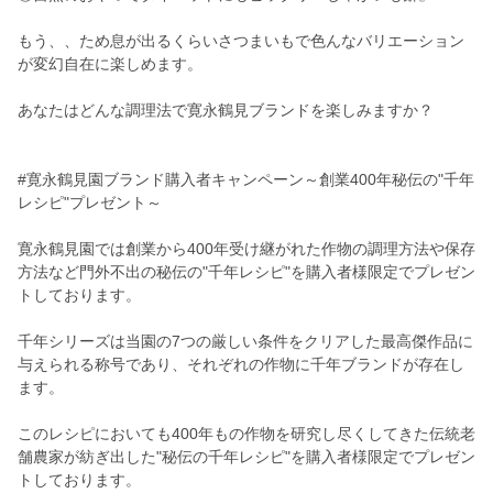
もう、、ため息が出るくらいさつまいもで色んなバリエーション
が変幻自在に楽しめます。
あなたはどんな調理法で寛永鶴見ブランドを楽しみますか？
#寛永鶴見園ブランド購入者キャンペーン～創業400年秘伝の"千年
レシピ"プレゼント～
寛永鶴見園では創業から400年受け継がれた作物の調理方法や保存
方法など門外不出の秘伝の"千年レシピ"を購入者様限定でプレゼン
トしております。
千年シリーズは当園の7つの厳しい条件をクリアした最高傑作品に
与えられる称号であり、それぞれの作物に千年ブランドが存在し
ます。
このレシピにおいても400年もの作物を研究し尽くしてきた伝統老
舗農家が紡ぎ出した"秘伝の千年レシピ"を購入者様限定でプレゼン
トしております。