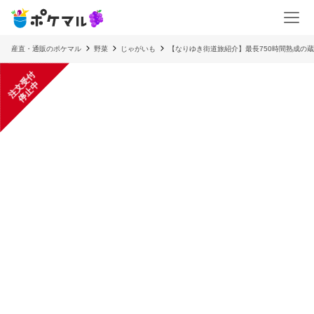
産直・通販のポケマル
野菜
じゃがいも
【なりゆき街道旅紹介】最長750時間熟成の
注
文
受
付
停
止
中