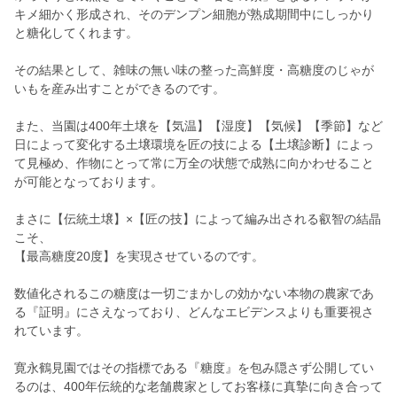
キメ細かく形成され、そのデンプン細胞が熟成期間中にしっかり
と糖化してくれます。
その結果として、雑味の無い味の整った高鮮度・高糖度のじゃが
いもを産み出すことができるのです。
また、当園は400年土壌を【気温】【湿度】【気候】【季節】など
日によって変化する土壌環境を匠の技による【土壌診断】によっ
て見極め、作物にとって常に万全の状態で成熟に向かわせること
が可能となっております。
まさに【伝統土壌】×【匠の技】によって編み出される叡智の結晶
こそ、
【最高糖度20度】を実現させているのです。
数値化されるこの糖度は一切ごまかしの効かない本物の農家であ
る『証明』にさえなっており、どんなエビデンスよりも重要視さ
れています。
寛永鶴見園ではその指標である『糖度』を包み隠さず公開してい
るのは、400年伝統的な老舗農家としてお客様に真摯に向き合って