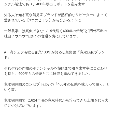
ジナル製法であり、400年蔵出しポテトを産み出す
知る人ぞ知る寛永鶴見園ブランドが熱狂的なリピーターによって
愛されている【3つのヒミツ】から分かるように
一般農家には真似できない"19代続く400年の伝統"と"門外不出の
独自ノウハウ"で多くの食通を虜にしています。
#一流シェフも唸る創業400年が誇る伝統野菜『寛永鶴見ブラン
ド』
それぞれの作物のポテンシャルを極限まで引き出す事にこだわり
を持ち、400年もの伝統と共に研究を重ねてきました。
寛永鶴見園のコンセプトはその『400年の伝統を味わって頂く』と
いう事。
寛永鶴見園では1624年頃の寛永時代から培ってきた土壌を代々大
切に受け継いでいます。