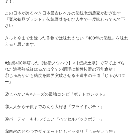
ます。
この日本が誇るべき日本最古レベルの伝統老舗農家が紡ぎ出す
『寛永鶴見ブランド』伝統野菜をぜひ人生で一度味わってみて下
さい。
きっと今まで出逢った作物では味わえない『400年の伝統』を味わ
えると思います。
#創業400年培った【秘伝ノウハウ】×【伝統土壌】で育て上げら
れた濃蜜熟成紅はるかは全ての調理に相性抜群の万能食材！
①じゅあがいも糖度を限界突破させる王道中の王道『じゃがバタ
ー』
②じゃがいも×チーズの最強コンビ『ポテトガレット』
③大人から子供までみんな大好き『フライドポテト』
④パーティーももってこい『ハッセルバックポテト』
⑤自然のおやつでダイエットにもピッタリ『じゃがいも餅』