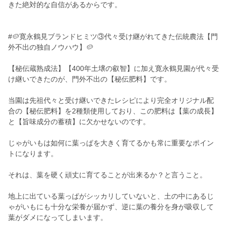
きた絶対的な自信があるからです。
#🥔寛永鶴見ブランドヒミツ③代々受け継がれてきた伝統農法【門
外不出の独自ノウハウ】🥔
【秘伝蔵熟成法】【400年土壌の叡智】に加え寛永鶴見園が代々受
け継いできたのが、門外不出の【秘伝肥料】です。
当園は先祖代々と受け継いできたレシピにより完全オリジナル配
合の【秘伝肥料】を2種類使用しており、この肥料は【葉の成長】
と【旨味成分の蓄積】に欠かせないのです。
じゃがいもは如何に葉っぱを大きく育てるかも常に重要なポイン
トになります。
それは、葉を硬く頑丈に育てることが出来るか？と言うこと。
地上に出ている葉っぱがシッカリしていないと、土の中にあるじ
ゃがいもにも十分な栄養が届かず、逆に葉の養分を身が吸収して
葉がダメになってしまいます。