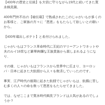
【400年の歴史と伝統】を大切に守りながら19代と続いてきた寛
永鶴見園。
400年門外不出の【秘伝蔵】で熟成されたこのじゃがいもが多くの
お客様と、ご家族の方々に『恩恵』をもたらして欲しいとの願い
から。
【400年蔵出しポテト】と名付けられました。
じゃがいもはフランス革命時代に王妃のマリーアントワネットや
夫のルイ16世など豪華絢爛な王族貴族から親しまれるようにな
り、
その後、じゃがいもはフランスから世界中に広まり、ヨーロッ
パ・日本に起きた大飢饉から人々を救済していったのです。
事実、江戸時代の後期に起きた飢饉でじゃがいもは、飢餓に苦し
む多くの人々の命を救って恩恵をもたらせてきました。
では、なぜここまで寛永時代鶴見ブランドは人気があるのでしょ
うか？