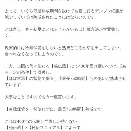
よって、いくら低温熟成期間を設けても糖に変るデンプン細胞が
減少していては熟成されたことにはならいのです。
とは言え、春～初夏にとれるじゃがいもは貯蔵方法が大変難し
く、
現実的には冷蔵保管をしないと熟成どころか芽を出してしまい、
食べれなくなってしまうのです。
一方、当園は代々伝わる【秘伝蔵】にて400年受け継いできた【あ
る一定の条件】で収穫し、
【ほぼ常温】の状態で保管し【最長750時間】ものあいだ熟成させ
ています。
大事なことですのでもう一度言います。
【冷蔵保管を一切使わずに、最長750時間】熟成です。
これは400年の伝統と当園しか持たない
【秘伝蔵】×【秘伝マニュアル】によって