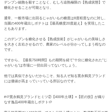
デンプン細胞を殺すことなく、むしろ追熟極限の【熟成状態】で
糖化させることが可能となり、
通常、一般市場に出回るじゃがいもの糖度は8度程度なのに対し、
当園の400年蔵出しポテトは【最高糖度20度超え】を実現したこ
ともあります。
このデンプンを糖化させる【熟成技術】がじゃがいもの美味しさ
を大きく左右させるので、農家のレベルが分かってしまう程なの
です。
ですから、【最長750時間】もの期間を経て"十分に糖化された"じ
ゃがいも"は市場に一切出回ってないでしょう。
他では真似できないだからこそ、知る人ぞ知る寛永鶴見ブランド
には価値が高まっていっている所以なのです。
#🥔寛永鶴見ブランドヒミツ②【400年土壌】×【匠の技】が織り
なす逸品400年蔵出しポテト🥔