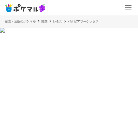
産直・通販のポケマル
野菜
レタス
バタビアブーケレタス