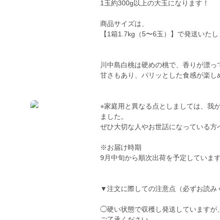
1玉約300g以上の大玉になります！
商品サイズは、
【1箱1.7kg（5〜6玉）】で発送
川中島白桃は硬めの桃で、香りが漂っ
甘さもあり、パリッとした食感が楽し
⭐︎家庭用と異なる点としましては、我
ました。
ぜひ大切な人やお世話になっている方
※お届け時期
9月中旬から順次出荷を予定していま
▼注文に際しての注意点（必ずお読み
◯硬い状態で収穫し発送していますが
ご了承ください。