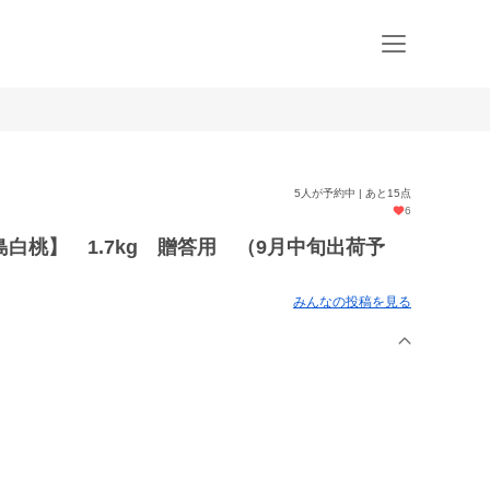
5人が予約中 | あと15点
6
白桃】 1.7kg 贈答用 （9月中旬出荷予
みんなの投稿を見る
。