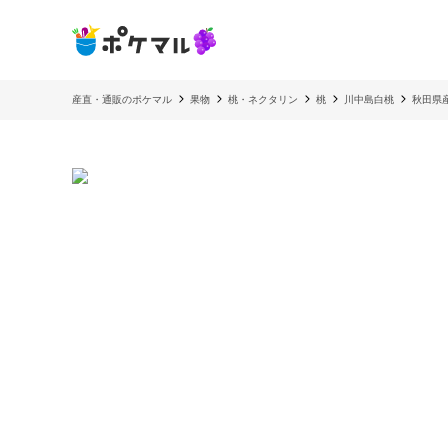
産直・通販のポケマル
果物
桃・ネクタリン
桃
川中島白桃
秋田県