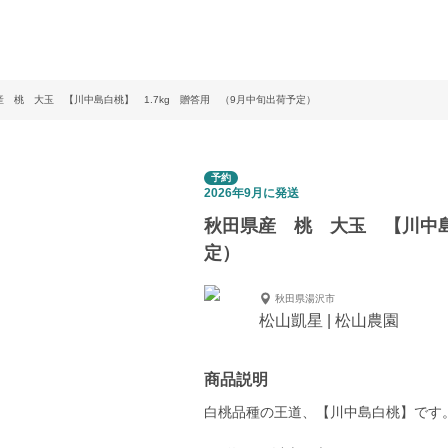
産 桃 大玉 【川中島白桃】 1.7kg 贈答用 （9月中旬出荷予定）
予約
2026年9月に発送
秋田県産 桃 大玉 【川中島
定）
秋田県湯沢市
松山凱星 | 松山農園
商品説明
白桃品種の王道、【川中島白桃】です