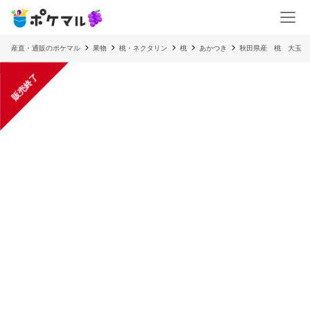
産直・通販のポケマル
果物
桃・ネクタリン
桃
あかつき
秋田県産 桃 大玉 【
販売終了